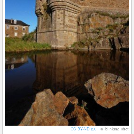
CC BY-ND 2.0
© blinking idiot