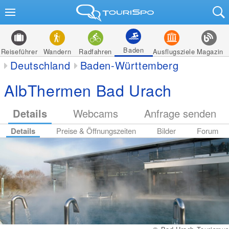
Baden
Reiseführer
Wandern
Radfahren
Ausflugsziele
Magazin
Deutschland
Baden-Württemberg
AlbThermen Bad Urach
Details
Webcams
Anfrage senden
Details
Preise & Öffnungszeiten
Bilder
Forum