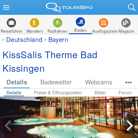
Baden
Reiseführer
Wandern
Radfahren
Ausflugsziele
Magazin
Deutschland
Bayern
KissSalis Therme Bad
Kissingen
Details
Badewetter
Webcams
Details
Preise & Öffnungszeiten
Bilder
Forum