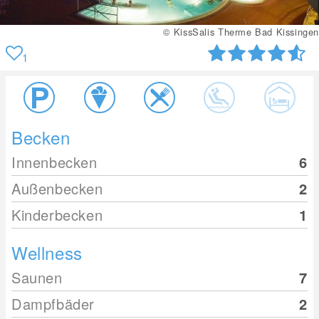
ssSalis Therme Bad Kissingen
© Ki
1
Becken
Innenbecken
6
Außenbecken
2
Kinderbecken
1
Wellness
Saunen
7
Dampfbäder
2