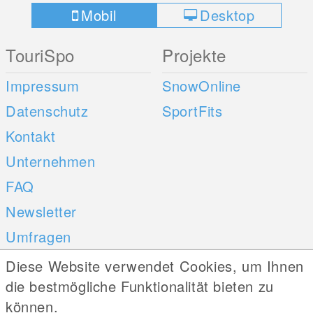
Mobil
Desktop
TouriSpo
Projekte
Impressum
SnowOnline
Datenschutz
SportFits
Kontakt
Unternehmen
FAQ
Newsletter
Umfragen
Diese Website verwendet Cookies, um Ihnen
Mobile Apps
Social Web
die bestmögliche Funktionalität bieten zu
können.
iOS