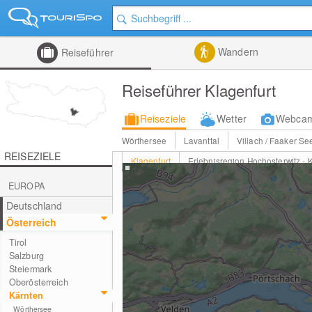
Wandern
Reiseführer
Reiseführer Klagenfurt
Reiseziele
Wetter
Webca
Wörthersee
Lavanttal
Villach / Faaker Se
REISEZIELE
Klagenfurt
Erlebnisregion Hochosterwitz - 
EUROPA
Deutschland
Österreich
Tirol
Salzburg
Steiermark
Oberösterreich
Kärnten
Wörthersee