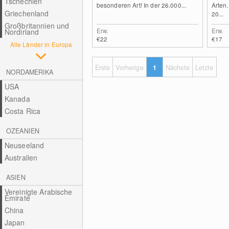
Tschechien
besonderen Art! In der 26.000...
Arten.
Griechenland
20...
Großbritannien und
Erw.
Erw.
Nordirland
€22
€17
Alle Länder in Europa
Erste
Vorherige
1
Nächste
Letzte
NORDAMERIKA
USA
Kanada
Costa Rica
OZEANIEN
Neuseeland
Australien
ASIEN
Vereinigte Arabische
Emirate
China
Japan