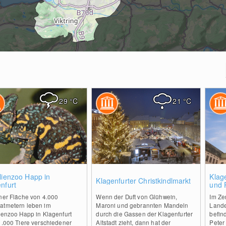
29
°C
21
°C
2
0
lienzoo Happ in
Klag
Klagenfurter Christkindlmarkt
nfurt
und 
iner Fläche von 4.000
Wenn der Duft von Glühwein,
Im Ze
atmetern leben im
Maroni und gebrannten Mandeln
Lande
ienzoo Happ in Klagenfurt
durch die Gassen der Klagenfurter
befin
1.000 Tiere verschiedener
Altstadt zieht, dann hat der
Peter 