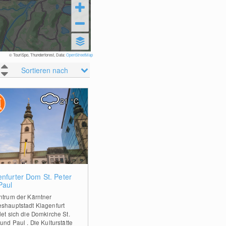
© TouriSpo, Thunderforest, Data:
OpenStreetMap
Sortieren nach
21
°C
0
enfurter Dom St. Peter
Paul
ntrum der Kärntner
shauptstadt Klagenfurt
det sich die Domkirche St.
und Paul . Die Kulturstätte