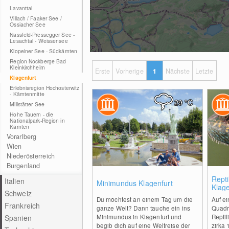
Lavanttal
Villach / Faaker See /
Ossiacher See
Nassfeld-Pressegger See -
Lesachtal - Weissensee
Klopeiner See - Südkärnten
Region Nockberge Bad
Kleinkirchheim
Erste
Vorherige
1
Nächste
Letzte
Klagenfurt
Erlebnisregion Hochosterwitz
- Kärntenmitte
29
°C
Millstätter See
Hohe Tauern - die
Nationalpark-Region in
Kärnten
Vorarlberg
Wien
Niederösterreich
Burgenland
0
Repti
Italien
Minimundus Klagenfurt
Klage
Schweiz
Du möchtest an einem Tag um die
Auf e
Frankreich
ganze Welt? Dann tauche ein ins
Quadr
Minimundus in Klagenfurt und
Reptil
Spanien
begib dich auf eine Weltreise der
zirka 