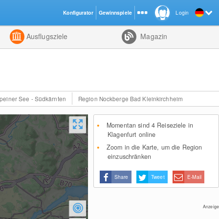
Konfigurator
Gewinnspiele
Login
ht
Kombiniert
Ausflugsziele
Magazin
peiner See - Südkärnten
Region Nockberge Bad Kleinkirchheim
Momentan sind 4 Reiseziele in
Klagenfurt online
Zoom in die Karte, um die Region
einzuschränken
Share
Tweet
E-Mail
Anzeige