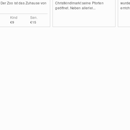
 Der Zoo ist das Zuhause von
Christkindlmarkt seine Pforten
wurde
geöffnet. Neben allerlei...
errich
Kind
Sen.
€9
€15