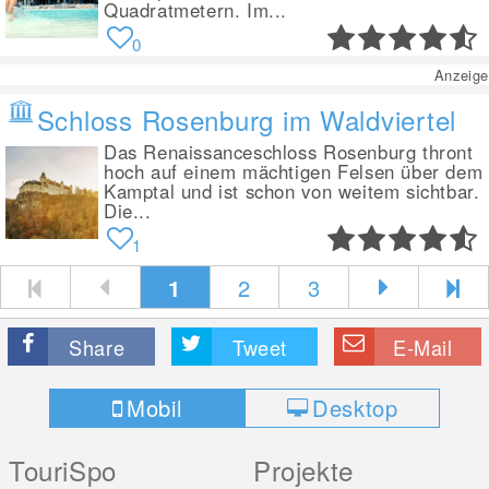
Quadratmetern. Im...
0
Anzeige
Schloss Rosenburg im Waldviertel
Das Renaissanceschloss Rosenburg thront
hoch auf einem mächtigen Felsen über dem
Kamptal und ist schon von weitem sichtbar.
Die...
1
1
2
3
Share
Tweet
E-Mail
Mobil
Desktop
TouriSpo
Projekte