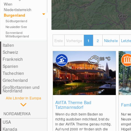
Wien
Niederösterreich
Burgenland
Südburgenland
Neusiedler See
Sonnenland
Mittelburgenland
Erste
Vorherige
1
2
Nächste
Letzt
Italien
Schweiz
26
°C
Frankreich
Spanien
Tschechien
Griechenland
Großbritannien und
Nordirland
Alle Länder in Europa
2
AVITA Therme Bad
Fami
Tatzmannsdorf
NORDAMERIKA
Wenn du dich beim Baden so
Nur w
richtig austoben möchtest, bist du
Neusie
USA
in der AVITA Therme genau richtig.
eingeb
Kanada
Auf rund 2000 m² finden sich die
Hügell