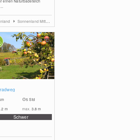
ür einen Naturbadeteich
...
enland
Sonnenland Mittelburgenland
22
°C
1
lradweg
km
5 Std
2.2
m
max.
3.8
m
Schwer