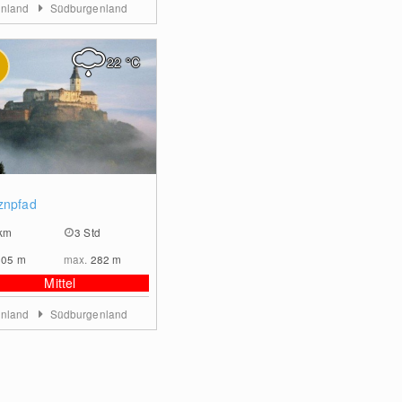
enland
Südburgenland
22
°C
0
znpfad
km
3 Std
205
m
max.
282
m
Mittel
enland
Südburgenland