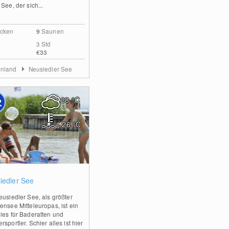
See, der sich...
cken
9
Saunen
3 Std
€33
enland
Neusiedler See
28
°C
26
°C
0
iedler See
eusiedler See, als größter
ensee Mitteleuropas, ist ein
ies für Baderatten und
sportler. Schier alles ist hier