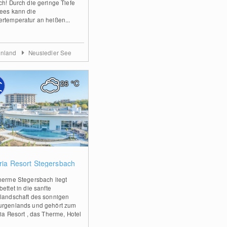
ch! Durch die geringe Tiefe
ees kann die
rtemperatur an heißen...
enland
Neusiedler See
26
°C
1
gria Resort Stegersbach
herme Stegersbach liegt
ettet in die sanfte
landschaft des sonnigen
rgenlands und gehört zum
ria Resort , das Therme, Hotel