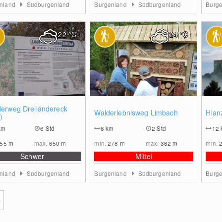
nland
Südburgenland
Burgenland
Südburgenland
Burg
22
°C
24
°C
0
0
erweg Dreiländereck
Walderlebnisweg Limbach
Hian
)
km
6 Std
6
km
2 Std
12
355
m
max.
650
m
min.
278
m
max.
362
m
min.
Schwer
Mittel
nland
Südburgenland
Burgenland
Südburgenland
Burg
e