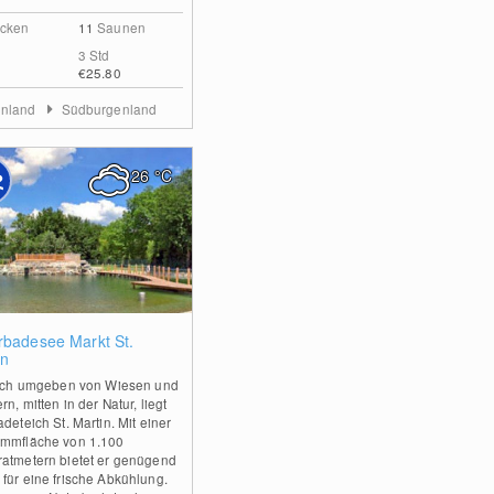
cken
11
Saunen
3 Std
€25.80
enland
Südburgenland
26
°C
0
rbadesee Markt St.
in
isch umgeben von Wiesen und
n, mitten in der Natur, liegt
deteich St. Martin. Mit einer
mmfläche von 1.100
atmetern bietet er genügend
für eine frische Abkühlung.