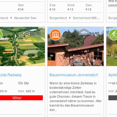
Wie f
Sen.
Erw.
Kind
Sen.
üblich
€16
€12
€13
€13
nland
Neusiedler See
Burgenland
Sonnenland Mittelburgenland
Burg
26
°C
24
°C
0
0
tztal-Radweg
Bauernmuseum Jennersdorf
Apfe
km
5 Std
Wenn du eine kleine Zeitreise in
45
bodenständige Zeiten
235
m
max.
422
m
min.
unternehmen möchtest, hast du
gute Chancen, diesem Traum in
Mittel
Jennersdorf näher zu kommen. Hier
kannst du das Bauernmuseum
der...