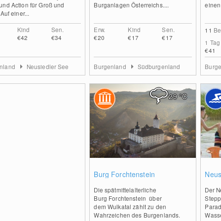
und Action für Groß und
Burganlagen Österreichs....
einen 
 Auf einer...
Kind
Sen.
Erw.
Kind
Sen.
11
Be
€42
€34
€20
€17
€17
1 Tag
€41
nland
Neusiedler See
Burgenland
Südburgenland
Burg
29
°C
0
Burg Forchtenstein
Neus
Die spätmittelalterliche
Der N
Burg Forchtenstein über
Stepp
dem Wulkatal zählt zu den
Parad
Wahrzeichen des Burgenlands.
Wasser