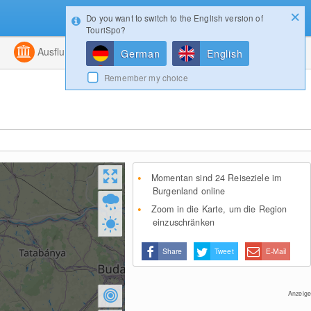
Do you want to switch to the English version of
Konfigurator
Gewinnspiele
Login
TouriSpo?
ht
Kombiniert
Ausflugsziele
Magazin
German
English
Remember my choice
Momentan sind 24 Reiseziele im
Burgenland online
Zoom in die Karte, um die Region
einzuschränken
Share
Tweet
E-Mail
Anzeige