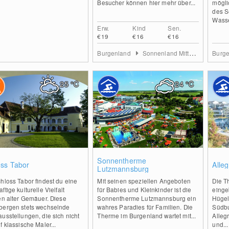
Besucher können hier mehr über...
mögli
des S
Wasse
Erw.
Kind
Sen.
€19
€16
€16
Burgenland
Sonnenland Mittelburgenland
Burg
25
°C
24
°C
0
0
Sonnentherme
oss Tabor
Alle
Lutzmannsburg
hloss Tabor findest du eine
Mit seinen speziellen Angeboten
Die T
ftige kulturelle Vielfalt
für Babies und Kleinkinder ist die
eingeb
en alter Gemäuer. Diese
Sonnentherme Lutzmannsburg ein
Hügel
bergen stets wechselnde
wahres Paradies für Familien. Die
Südbu
usstellungen, die sich nicht
Therme im Burgenland wartet mit...
Alleg
f klassische Maler...
und...