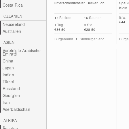
unterschiedlichsten Becken, ob...
Spaß 
Costa Rica
Klein.
OZEANIEN
Erw.
17
Becken
16
Saunen
€44
Neuseeland
1 Tag
3 Std
€36.50
€28.50
Australien
Burgenland
Südburgenland
Burge
ASIEN
Vereinigte Arabische
Emirate
China
Japan
Indien
Türkei
Russland
Georgien
Iran
Aserbaidschan
AFRIKA
Ägypten