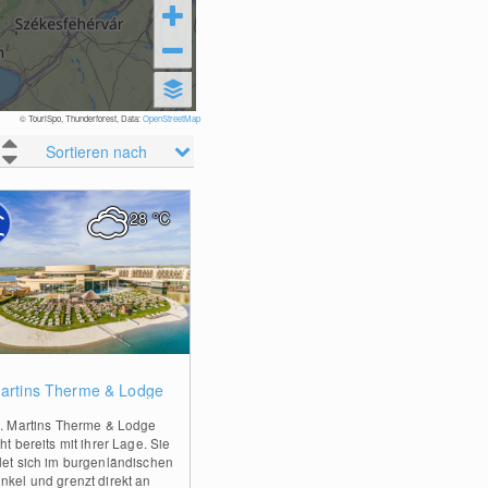
© TouriSpo, Thunderforest, Data:
OpenStreetMap
Sortieren nach
28
°C
0
Martins Therme & Lodge
t. Martins Therme & Lodge
ht bereits mit ihrer Lage. Sie
det sich im burgenländischen
nkel und grenzt direkt an