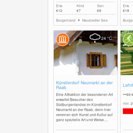
Erw.
Kind
Sen.
Erw.
€12
€7
€9
€19
Burgenland
Neusiedler See
Burge
24
°C
0
Künstlerdorf Neumarkt an der
Lafni
Raab
Eine Attraktion der besonderen Art
69
erwartet Besucher des
min.
Südburgenlandes im Künstlerdorf
Neumarkt an der Raab, denn hier
vereinen sich Kunst und Kultur auf
ganz spezielle Art und Weise....