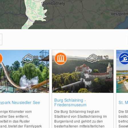
e
28
°C
26
°C
2
0
Burg Schlaining -
lypark Neusiedler See
St. 
Friedensmuseum
enige Kilometer vom
Die Burg Schlaining liegt am
Die S
dler See entfernt,
Stadtrand von Stadtschlaining im
bestic
ettet in das Ruster
Burgenland und gehört zu den
befin
and, bietet der Familypark
besterhaltenen mittelalterlichen
Seewi