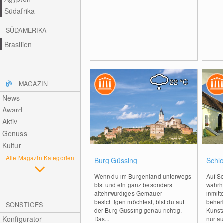
Südafrika
SÜDAMERIKA
Brasilien
22
°C
MAGAZIN
News
Award
Aktiv
Genuss
Kultur
0
Alle Magazin Kategorien
Burg Güssing
Schl
Wenn du im Burgenland unterwegs
Auf Sc
bist und ein ganz besonders
wahrha
altehrwürdiges Gemäuer
inmitt
besichtigen möchtest, bist du auf
beher
SONSTIGES
der Burg Güssing genau richtig.
Kunsta
Konfigurator
Das...
nur au