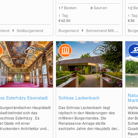
17
Becken
8
Saunen
12
Be
1 Tag
1 Tag
€42.50
€36
nland
Südburgenland
Burgenland
Sonnenland Mittelburgenland
Burg
25
°C
26
°C
0
0
Natu
ss Esterházy Eisenstadt
Schloss Lackenbach
Mart
r burgenländischen Hauptstadt
Das Schloss Lackenbach liegt
Idyll
tadt befindet sich das
idyllisch in den Niederungen des
Wälder
kschloss Esterházy . Es
mittleren Burgenlandes. Die
der Ba
et Gäste mit einer
Renaissance-Anlage stellte
Schwi
ruckenden Architektur und...
sechzehn Jahre den Hauptsitz der...
Quadr
Raum 