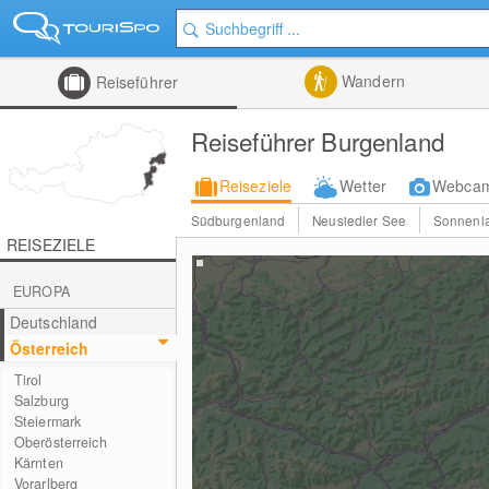
Wandern
Reiseführer
Reiseführer Burgenland
Reiseziele
Wetter
Webca
Südburgenland
Neusiedler See
Sonnenla
REISEZIELE
EUROPA
Deutschland
Österreich
Tirol
Salzburg
Steiermark
Oberösterreich
Kärnten
Vorarlberg