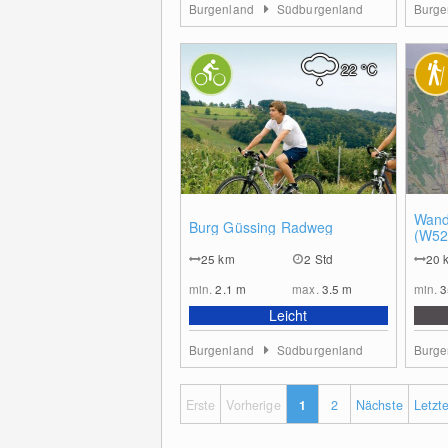
Burgenland
Südburgenland
Burge
22
°C
0
Wand
Burg Güssing Radweg
(W52
25
km
2 Std
20
min.
2.1
m
max.
3.5
m
min.
Leicht
Burgenland
Südburgenland
Burge
Erste
Vorherige
1
2
Nächste
Letzt