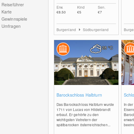
Reiseführer
Erw.
Kind
Sen.
Karte
€8.50
€5
€7
Gewinnspiele
Umfragen
Burgenland
Südburgenland
Burge
28
°C
2
Barockschloss Halbturn
Schlo
Das Barockschloss Halbturn wurde
In de
1711 von Lucas von Hildebrandt
Eisens
erbaut. Er gehörte zu den
Baroc
wichtigsten Vetretern der
erwart
spätbarocken österreichischen...
beeind