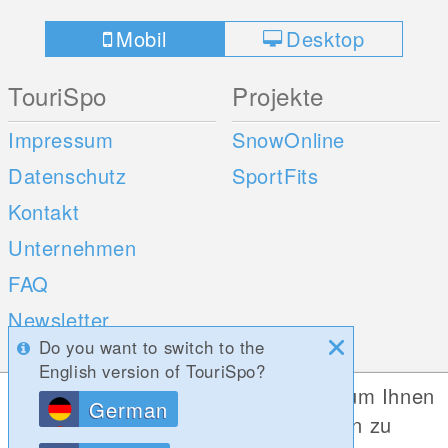
Mobil
Desktop
TouriSpo
Projekte
Impressum
SnowOnline
Datenschutz
SportFits
Kontakt
Unternehmen
FAQ
Newsletter
Do you want to switch to the
Umfragen
English version of TouriSpo?
Diese Website verwendet Cookies, um Ihnen
German
Mobile Apps
Social Web
die bestmögliche Funktionalität bieten zu