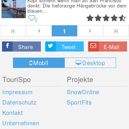
Kopf schießt wenn man an San Francisco
denkt: Die tieforange Hängebrücke vor dem
blauen...
2
1
Share
Tweet
E-Mail
Mobil
Desktop
TouriSpo
Projekte
Impressum
SnowOnline
Datenschutz
SportFits
Kontakt
Unternehmen