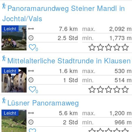
Panoramarundweg Steiner Mandl in
Jochtal/Vals
7.6
km
max.
2,092
m
Leicht
2.5 Std
min.
1,773
m
0
Mittelalterliche Stadtrunde in Klausen
1.6
km
max.
530
m
Leicht
1 Std
min.
514
m
0
Lüsner Panoramaweg
5.6
km
max.
1,200
m
Leicht
2 Std
min.
966
m