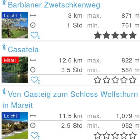
Barbianer Zwetschkenweg
3
km
max.
871
m
Leicht
1 Std
min.
761
m
0
Casateia
12.6
km
max.
822
m
Mittel
3.5 Std
min.
584
m
0
Von Gasteig zum Schloss Wolfsthurn
in Mareit
11.5
km
max.
1,079
m
Leicht
2.5 Std
min.
952
m
0