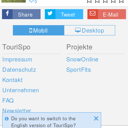
0
Share
Tweet
E-Mail
Mobil
Desktop
TouriSpo
Projekte
Impressum
SnowOnline
Datenschutz
SportFits
Kontakt
Unternehmen
FAQ
Newsletter
Do you want to switch to the
Umfragen
English version of TouriSpo?