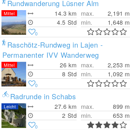
Rundwanderung Lüsner Alm
14.3
km
max.
2,191
m
Mittel
4.5 Std
min.
1,648
m
0
Raschötz-Rundweg in Lajen -
Permanenter IVV Wanderweg
26
km
max.
2,253
m
Mittel
8 Std
min.
1,092
m
0
Radrunde in Schabs
27.6
km
max.
899
m
Leicht
2 Std
min.
653
m
0