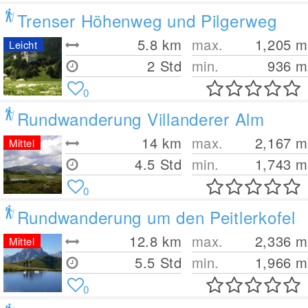
Trenser Höhenweg und Pilgerweg
5.8
km
max.
1,205
m
Leicht
2 Std
min.
936
m
0
Rundwanderung Villanderer Alm
14
km
max.
2,167
m
Mittel
4.5 Std
min.
1,743
m
0
Rundwanderung um den Peitlerkofel
12.8
km
max.
2,336
m
Mittel
5.5 Std
min.
1,966
m
0