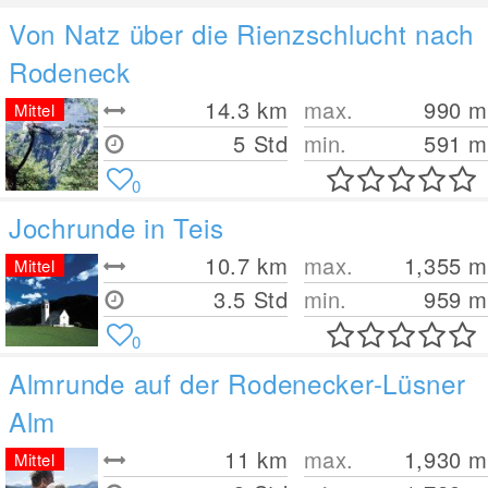
Von Natz über die Rienzschlucht nach
Rodeneck
14.3
km
max.
990
m
Mittel
5 Std
min.
591
m
0
Jochrunde in Teis
10.7
km
max.
1,355
m
Mittel
3.5 Std
min.
959
m
0
Almrunde auf der Rodenecker-Lüsner
Alm
11
km
max.
1,930
m
Mittel