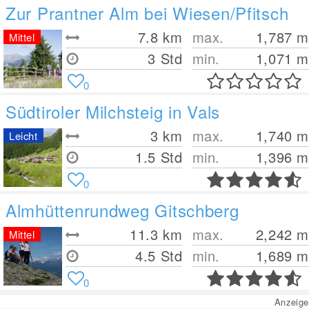
Zur Prantner Alm bei Wiesen/Pfitsch
7.8
km
max.
1,787
m
Mittel
3 Std
min.
1,071
m
0
Südtiroler Milchsteig in Vals
3
km
max.
1,740
m
Leicht
1.5 Std
min.
1,396
m
0
Almhüttenrundweg Gitschberg
11.3
km
max.
2,242
m
Mittel
4.5 Std
min.
1,689
m
0
Anzeige