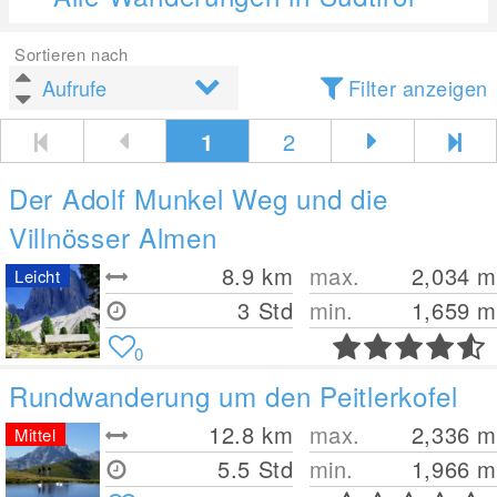
Sortieren nach
Filter anzeigen
1
2
Der Adolf Munkel Weg und die
Villnösser Almen
8.9
km
max.
2,034
m
Leicht
3 Std
min.
1,659
m
0
Rundwanderung um den Peitlerkofel
12.8
km
max.
2,336
m
Mittel
5.5 Std
min.
1,966
m