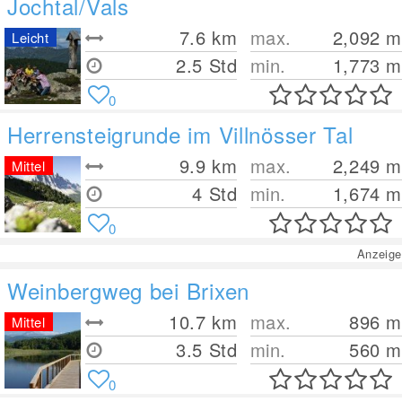
Jochtal/Vals
7.6
km
max.
2,092
m
Leicht
2.5 Std
min.
1,773
m
0
Herrensteigrunde im Villnösser Tal
9.9
km
max.
2,249
m
Mittel
4 Std
min.
1,674
m
0
Anzeige
Weinbergweg bei Brixen
10.7
km
max.
896
m
Mittel
3.5 Std
min.
560
m
0