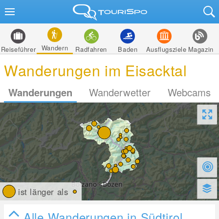
Wandern
Reiseführer
Radfahren
Baden
Ausflugsziele
Magazin
Wanderungen im Eisacktal
Wanderungen
Wanderwetter
Webcams
ist länger als
Alle Wanderungen in Südtirol