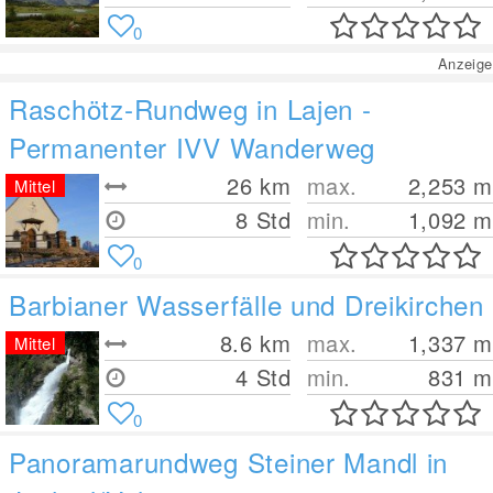
0
Anzeige
Raschötz-Rundweg in Lajen -
Permanenter IVV Wanderweg
26
km
max.
2,253
m
Mittel
8 Std
min.
1,092
m
0
Barbianer Wasserfälle und Dreikirchen
8.6
km
max.
1,337
m
Mittel
4 Std
min.
831
m
0
Panoramarundweg Steiner Mandl in