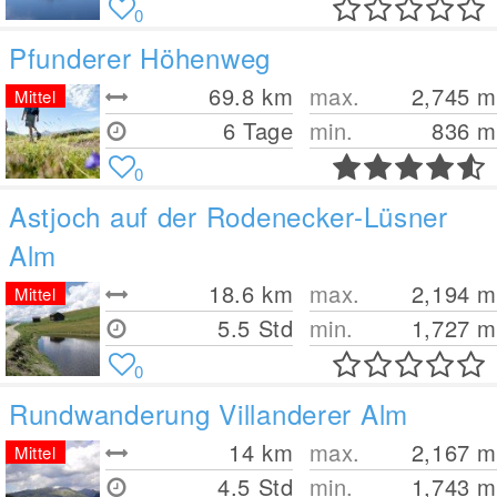
0
Pfunderer Höhenweg
69.8
km
max.
2,745
m
Mittel
6 Tage
min.
836
m
0
Astjoch auf der Rodenecker-Lüsner
Alm
18.6
km
max.
2,194
m
Mittel
5.5 Std
min.
1,727
m
0
Rundwanderung Villanderer Alm
14
km
max.
2,167
m
Mittel
4.5 Std
min.
1,743
m