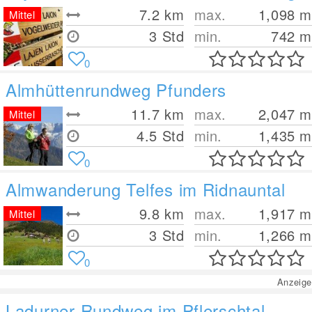
7.2
km
max.
1,098
m
Mittel
3 Std
min.
742
m
0
Almhüttenrundweg Pfunders
11.7
km
max.
2,047
m
Mittel
4.5 Std
min.
1,435
m
0
Almwanderung Telfes im Ridnauntal
9.8
km
max.
1,917
m
Mittel
3 Std
min.
1,266
m
0
Anzeige
Ladurner Rundweg im Pflerschtal