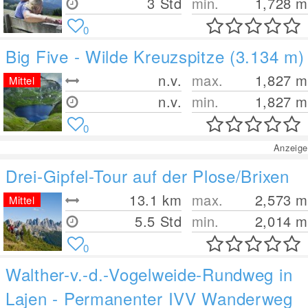
3 Std
min.
1,728
m
0
Big Five - Wilde Kreuzspitze (3.134 m)
n.v.
max.
1,827
m
Mittel
n.v.
min.
1,827
m
0
Anzeige
Drei-Gipfel-Tour auf der Plose/Brixen
13.1
km
max.
2,573
m
Mittel
5.5 Std
min.
2,014
m
0
Walther-v.-d.-Vogelweide-Rundweg in
Lajen - Permanenter IVV Wanderweg