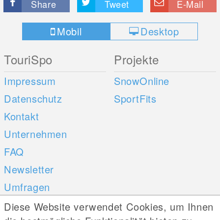
Share
Tweet
E-Mail
Mobil
Desktop
TouriSpo
Projekte
Impressum
SnowOnline
Datenschutz
SportFits
Kontakt
Unternehmen
FAQ
Newsletter
Umfragen
Diese Website verwendet Cookies, um Ihnen
Mobile Apps
Social Web