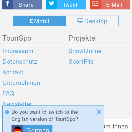
Share
Tweet
E-Mail
Mobil
Desktop
TouriSpo
Projekte
Impressum
SnowOnline
Datenschutz
SportFits
Kontakt
Unternehmen
FAQ
Newsletter
Do you want to switch to the
Umfragen
English version of TouriSpo?
Diese Website verwendet Cookies, um Ihnen
German
Mobile Apps
Social Web