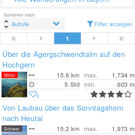
Sortieren nach
Filter anzeigen
1
Über die Agergschwendtalm auf den
Hochgern
15.6
km
max.
1,734
m
Mittel
5 Std
min.
603
m
0
Von Laubau über das Sonntagshorn
nach Heutal
15.2
km
max.
1,973
m
Schwer