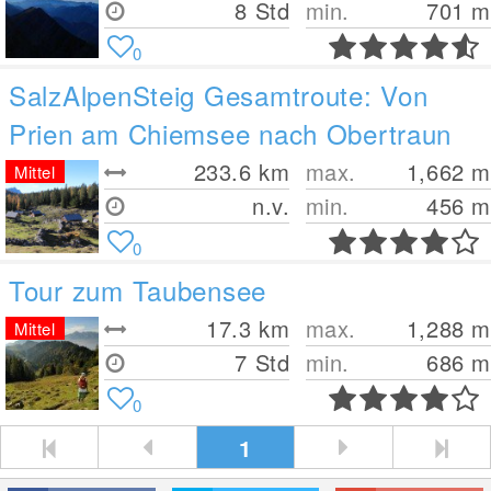
8 Std
min.
701
m
0
SalzAlpenSteig Gesamtroute: Von
Prien am Chiemsee nach Obertraun
233.6
km
max.
1,662
m
Mittel
n.v.
min.
456
m
0
Tour zum Taubensee
17.3
km
max.
1,288
m
Mittel
7 Std
min.
686
m
0
1