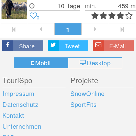
10 Tage
min.
459
m
0
1
Share
Tweet
E-Mail
Mobil
Desktop
TouriSpo
Projekte
Impressum
SnowOnline
Datenschutz
SportFits
Kontakt
Unternehmen