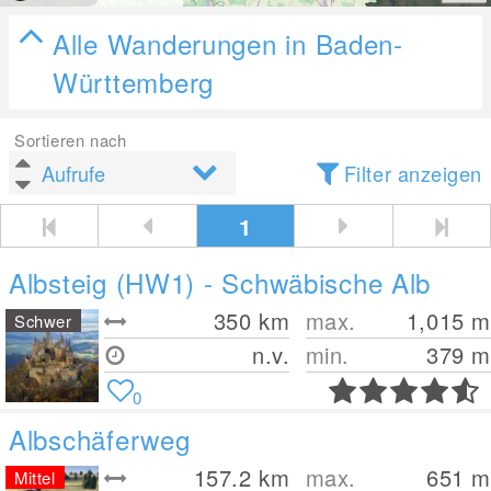
Alle Wanderungen in Baden-
Württemberg
Sortieren nach
Filter anzeigen
1
Albsteig (HW1) - Schwäbische Alb
350
km
max.
1,015
m
Schwer
n.v.
min.
379
m
0
Albschäferweg
157.2
km
max.
651
m
Mittel