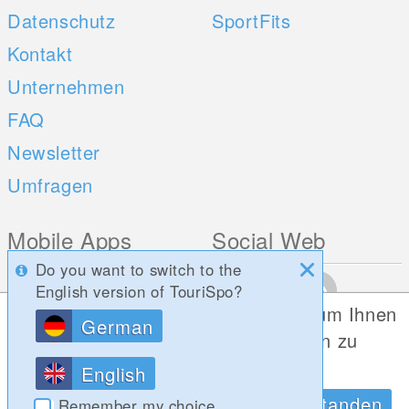
Datenschutz
SportFits
Kontakt
Unternehmen
FAQ
Newsletter
Umfragen
Mobile Apps
Social Web
Do you want to switch to the
iOS
English version of TouriSpo?
Android
Diese Website verwendet Cookies, um Ihnen
German
die bestmögliche Funktionalität bieten zu
können.
English
Datenschutzrichtlinien
OK, Verstanden
Remember my choice