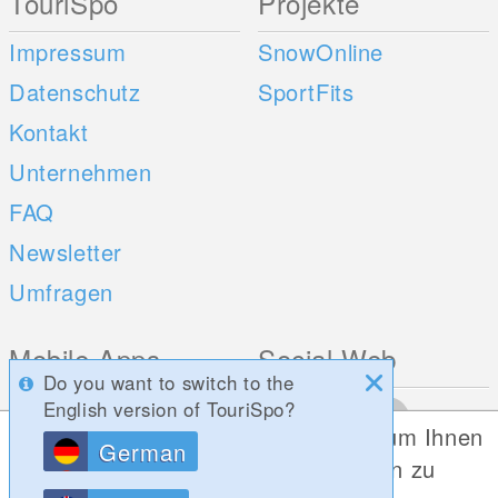
TouriSpo
Projekte
Impressum
SnowOnline
Datenschutz
SportFits
Kontakt
Unternehmen
FAQ
Newsletter
Umfragen
Mobile Apps
Social Web
Do you want to switch to the
iOS
English version of TouriSpo?
Diese Website verwendet Cookies, um Ihnen
Android
German
die bestmögliche Funktionalität bieten zu