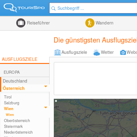
Reiseführer
Wandern
Die günstigsten Ausflugszie
Ausflugsziele
Wetter
Web
AUSFLUGSZIELE
EUROPA
Deutschland
Österreich
Tirol
Salzburg
Wien
Wien
Oberösterreich
Steiermark
Niederösterreich