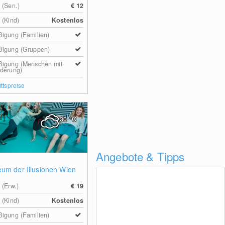
 (Sen.)
€ 12
 (Kind)
Kostenlos
igung (Familien)
ßigung (Gruppen)
ßigung (Menschen mit
derung)
ittspreise
30
°C
Angebote & Tipps
um der Illusionen Wien
 (Erw.)
€ 19
 (Kind)
Kostenlos
igung (Familien)