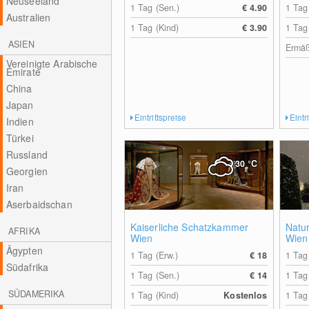
Neuseeland
1 Tag (Sen.)
€ 4.90
1 Tag
Australien
1 Tag (Kind)
€ 3.90
1 Tag
ASIEN
Ermäß
Vereinigte Arabische
Emirate
China
Japan
Eintrittspreise
Eintr
Indien
Türkei
Russland
30
°C
Georgien
Iran
Aserbaidschan
Kaiserliche Schatzkammer
Natu
AFRIKA
Wien
Wien
Ägypten
1 Tag (Erw.)
€ 18
1 Tag
Südafrika
1 Tag (Sen.)
€ 14
1 Tag
SÜDAMERIKA
1 Tag (Kind)
Kostenlos
1 Tag