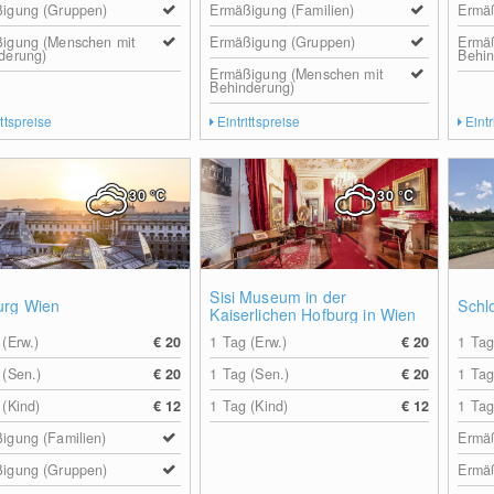
igung (Gruppen)
Ermäßigung (Familien)
Ermä
igung (Menschen mit
Ermäßigung (Gruppen)
Ermä
derung)
Behin
Ermäßigung (Menschen mit
Behinderung)
ittspreise
Eintrittspreise
Eintr
30
°C
30
°C
Sisi Museum in der
urg Wien
Schl
Kaiserlichen Hofburg in Wien
 (Erw.)
€ 20
1 Tag (Erw.)
€ 20
1 Tag
 (Sen.)
€ 20
1 Tag (Sen.)
€ 20
1 Tag
 (Kind)
€ 12
1 Tag (Kind)
€ 12
1 Tag
igung (Familien)
Ermäß
igung (Gruppen)
Ermä