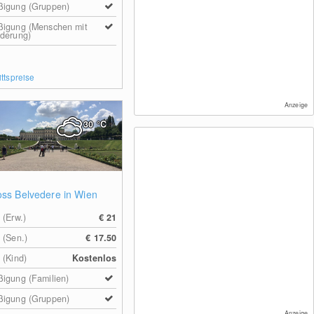
ßigung (Gruppen)
ßigung (Menschen mit
derung)
ittspreise
Anzeige
30
°C
oss Belvedere in Wien
 (Erw.)
€ 21
 (Sen.)
€ 17.50
 (Kind)
Kostenlos
igung (Familien)
ßigung (Gruppen)
Anzeige