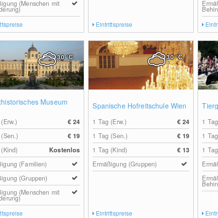
igung (Menschen mit
Ermä
derung)
Behin
ittspreise
Eintrittspreise
Eintr
30
°C
30
°C
thistorisches Museum
Spanische Hofreitschule Wien
Tier
 (Erw.)
€ 24
1 Tag (Erw.)
€ 24
1 Tag
 (Sen.)
€ 19
1 Tag (Sen.)
€ 19
1 Tag
 (Kind)
Kostenlos
1 Tag (Kind)
€ 13
1 Tag
igung (Familien)
Ermäßigung (Gruppen)
Ermä
igung (Gruppen)
Ermä
Behin
igung (Menschen mit
derung)
ittspreise
Eintrittspreise
Eintr