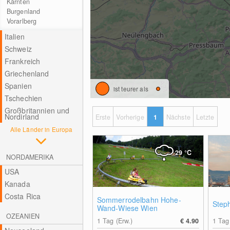
Kärnten
Burgenland
Vorarlberg
Italien
Schweiz
Frankreich
Griechenland
Spanien
ist teurer als
Tschechien
Großbritannien und
Nordirland
Erste
Vorherige
1
Nächste
Letzte
Alle Länder in Europa
29
°C
NORDAMERIKA
USA
Kanada
Costa Rica
Sommerrodelbahn Hohe-
Step
Wand-Wiese Wien
OZEANIEN
1 Tag (Erw.)
€ 4.90
1 Tag