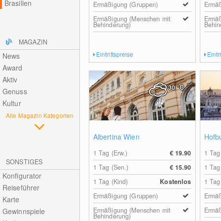
Brasilien
Ermäßigung (Gruppen)
Ermäß
Ermäßigung (Menschen mit
Ermäß
Behinderung)
Behin
MAGAZIN
Eintrittspreise
Eintr
News
Award
Aktiv
30
°C
Genuss
Kultur
Alle Magazin Kategorien
Albertina Wien
Hofb
1 Tag (Erw.)
€ 19.90
1 Tag
SONSTIGES
1 Tag (Sen.)
€ 15.90
1 Tag
Konfigurator
1 Tag (Kind)
Kostenlos
1 Tag
Reiseführer
Ermäßigung (Gruppen)
Ermäß
Karte
Ermäßigung (Menschen mit
Ermäß
Gewinnspiele
Behinderung)