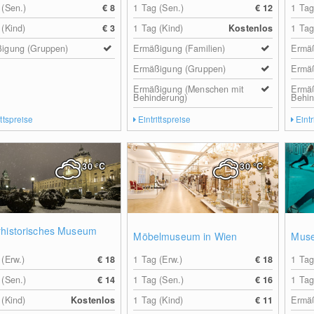
 (Sen.)
€ 8
1 Tag (Sen.)
€ 12
1 Tag
 (Kind)
€ 3
1 Tag (Kind)
Kostenlos
1 Tag
igung (Gruppen)
Ermäßigung (Familien)
Ermäß
Ermäßigung (Gruppen)
Ermä
Ermäßigung (Menschen mit
Ermä
Behinderung)
Behin
ittspreise
Eintrittspreise
Eintr
30
°C
30
°C
rhistorisches Museum
Möbelmuseum in Wien
Muse
 (Erw.)
€ 18
1 Tag (Erw.)
€ 18
1 Tag
 (Sen.)
€ 14
1 Tag (Sen.)
€ 16
1 Tag
 (Kind)
Kostenlos
1 Tag (Kind)
€ 11
Ermäß