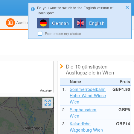
Do you want to switch to the English version of
Konfigurator
Gewinnspiele
Login
TouriSpo?
ht
Kombiniert
Magazin
Ausflugsziele
German
English
Remember my choice
Die 10 günstigsten
Ausflugsziele in Wien
Name
Preis
1.
Sommerrodelbahn
GBP4.90
Anzeige
Hohe-Wand-Wiese
Wien
2.
Stephansdom
GBP8
Wien
3.
Kaiserliche
GBP14
Wagenburg Wien