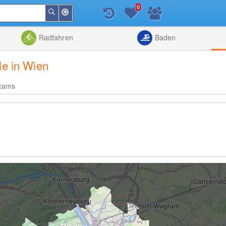
0
In
Suchen
der
Nähe
Listenansicht
Kartenansic
Radfahren
Baden
le in Wien
cams