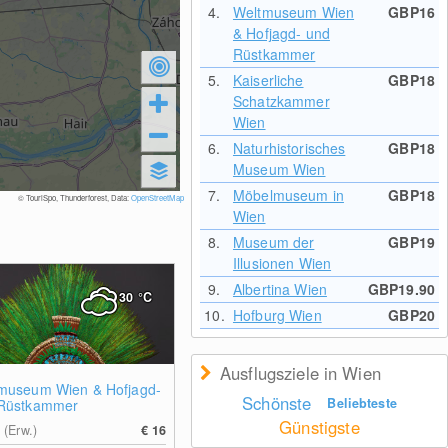
4.
Weltmuseum Wien
GBP16
& Hofjagd- und
Rüstkammer
5.
Kaiserliche
GBP18
Schatzkammer
Wien
6.
Naturhistorisches
GBP18
Museum Wien
7.
Möbelmuseum in
GBP18
© TouriSpo, Thunderforest, Data:
OpenStreetMap
Wien
8.
Museum der
GBP19
Illusionen Wien
9.
Albertina Wien
GBP19.90
30
°C
10.
Hofburg Wien
GBP20
Ausflugsziele in Wien
museum Wien & Hofjagd-
Schönste
Beliebteste
Rüstkammer
Günstigste
 (Erw.)
€ 16