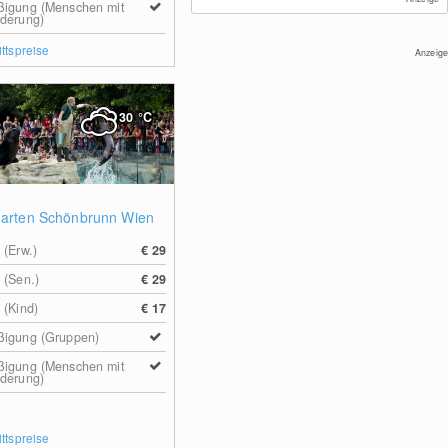
ßigung (Menschen mit
derung)
ittspreise
Anzeige
30
°C
garten Schönbrunn Wien
 (Erw.)
€ 29
 (Sen.)
€ 29
 (Kind)
€ 17
ßigung (Gruppen)
ßigung (Menschen mit
derung)
ittspreise