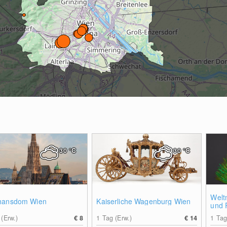
30
°C
30
°C
Welt
hansdom Wien
Kaiserliche Wagenburg Wien
und 
 (Erw.)
€ 8
1 Tag (Erw.)
€ 14
1 Tag