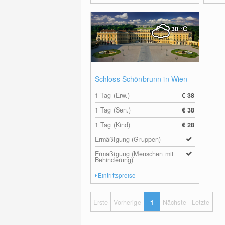
30
°C
Schloss Schönbrunn in Wien
1 Tag (Erw.)
€ 38
1 Tag (Sen.)
€ 38
1 Tag (Kind)
€ 28
Ermäßigung (Gruppen)
Ermäßigung (Menschen mit
Behinderung)
Eintrittspreise
Erste
Vorherige
1
Nächste
Letzte