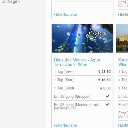
Umfragen
Ermäß
Behin
Eintrittspreise
Eintr
30
°C
Haus des Meeres - Aqua
Kuns
Terra Zoo in Wien
Wien
1 Tag (Erw.)
€ 23.50
1 Tag
1 Tag (Sen.)
€ 16.50
1 Tag
1 Tag (Kind)
€ 6.50
1 Tag
Ermäßigung (Gruppen)
Ermäß
Ermäßigung (Menschen mit
Ermäß
Behinderung)
Ermäß
Behin
Eintrittspreise
Eintr