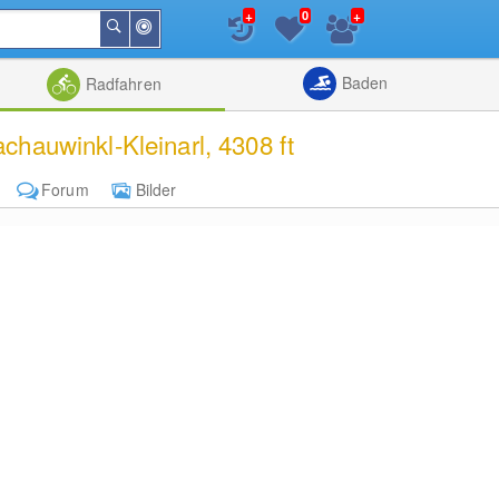
+
+
0
In
Suchen
der
Nähe
Listenansicht
Kartenansic
Baden
Radfahren
chauwinkl-Kleinarl, 4308 ft
Forum
Bilder