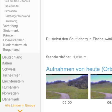
Zell am See - Kaprun
Gasteinertal
Grossarltal
Salzburger Seenland
Hochkönig
Vorarlberg
Steiermark
Kärnten
Du siehst den Shuttleberg in Flachauwink
Oberösterreich
Niederösterreich
Burgenland
Standorthöhe:
1,313
m
Deutschland
Italien
Aufnahmen von heute (Orts
Schweiz
Tschechien
Liechtenstein
Rumänien
Norwegen
Dänemark
05:00
06
Alle Länder in Europa