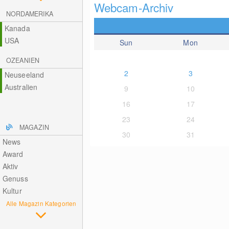
Webcam-Archiv
NORDAMERIKA
Kanada
USA
Sun
Mon
OZEANIEN
2
3
Neuseeland
Australien
9
10
16
17
23
24
MAGAZIN
30
31
News
Award
Aktiv
Genuss
Kultur
Alle Magazin Kategorien