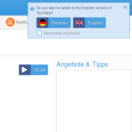
Do you want to switch to the English version of
Konfigurator
Gewinnspiele
Login
TouriSpo?
ht
Kombiniert
Ausflugsziele
Magazin
German
English
Remember my choice
Angebote & Tipps
10:34