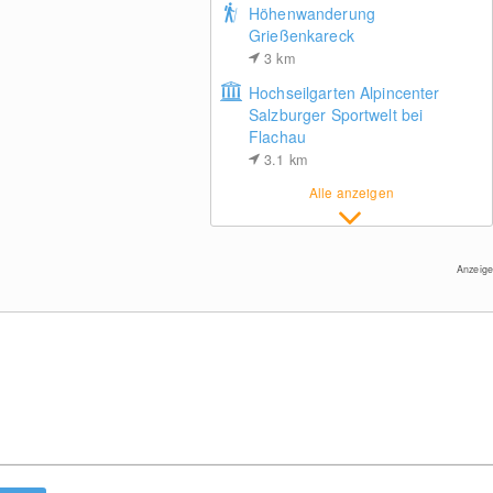
Höhenwanderung
Grießenkareck
3
km
Hochseilgarten Alpincenter
Salzburger Sportwelt bei
Flachau
Altenmarkt: Hotel Schartner
3.1
km
Alle anzeigen
Anzeige
Radstadt Altenmarkt: Kehmadhöhe
Bauernhof Arnoldgut in Altenmarkt