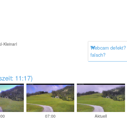
l-Kleinarl
Webcam defekt?
falsch?
zeit: 11:17)
:00
07:00
Aktuell