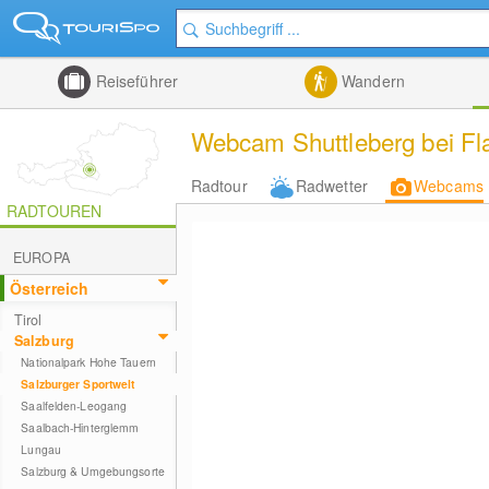
Reiseführer
Wandern
Webcam Shuttleberg bei Fla
Radtour
Radwetter
Webcams
RADTOUREN
EUROPA
Österreich
Tirol
Salzburg
Nationalpark Hohe Tauern
Salzburger Sportwelt
Saalfelden-Leogang
Saalbach-Hinterglemm
Lungau
Salzburg & Umgebungsorte