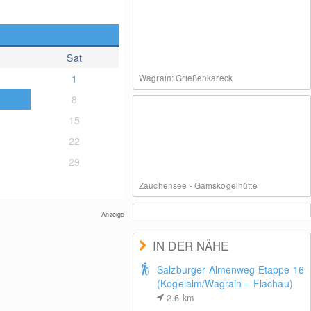
Sat
1
Wagrain: Grießenkareck
8
15
22
29
Zauchensee - Gamskogelhütte
Anzeige
IN DER NÄHE
Salzburger Almenweg Etappe 16
(Kogelalm/Wagrain – Flachau)
Zauchensee: Weltcuparena
2.6
km