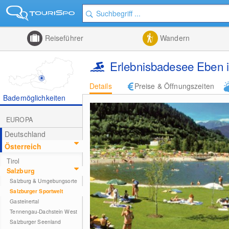
Reiseführer
Wandern
Erlebnisbadesee Eben 
Details
Preise & Öffnungszeiten
Bademöglichkeiten
EUROPA
Deutschland
Österreich
Tirol
Salzburg
Salzburg & Umgebungsorte
Salzburger Sportwelt
Gasteinertal
Tennengau-Dachstein West
Salzburger Seenland