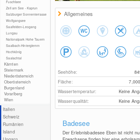
Fuschlsee
Zell am See - Kaprun
Allgemeines
Salzburger Sonnenterrasse
Wolfgangsee
Saalfelden-Leogang
Lungau
Nationalpark Hohe Tauern
Saalbach-Hinterglemm
Hochkönig
Saalachtal
Kärnten
Steiermark
Seehöhe:
8
Niederösterreich
Fläche:
7,00
Oberösterreich
Burgenland
Wassertemperatur:
Keine Ang
Vorarlberg
Wien
Wasserqualität:
Keine Ang
Italien
Schweiz
Badesee
Rumänien
Island
Der Erlebnisbadesee Eben ist nicht nur
Ungarn
Erwachsene finden hier eine erholsam