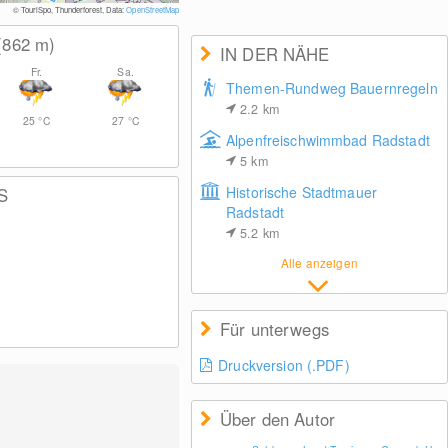
© TouriSpo, Thunderforest, Data:
OpenStreetMap
(862
m
)
IN DER NÄHE
Fr.
Sa.
Themen-Rundweg Bauernregeln
2.2
km
25
°C
27
°C
Alpenfreischwimmbad Radstadt
5
km
Historische Stadtmauer
S
Radstadt
5.2
km
Alle anzeigen
Für unterwegs
Druckversion (.PDF)
Über den Autor