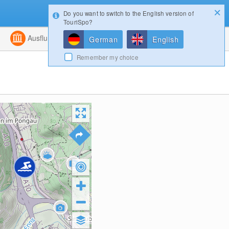
Do you want to switch to the English version of
Konfigurator
Gewinnspiele
Login
TouriSpo?
ht
Kombiniert
Ausflugsziele
Magazin
German
English
Remember my choice