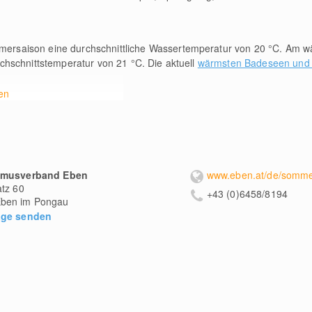
ersaison eine durchschnittliche Wassertemperatur von 20
°C
. Am wä
rchschnittstemperatur von 21
°C
. Die aktuell
wärmsten Badeseen und S
en
smusverband Eben
atz 60
+43 (0)6458/8194
ben im Pongau
age senden