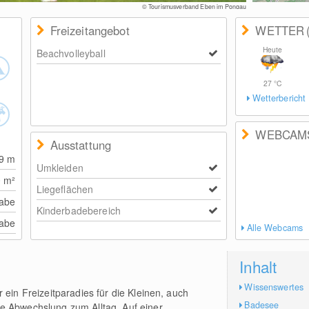
© Tourismusverband Eben im Pongau
Freizeitangebot
WETTER
Heute
Beachvolleyball
27
°C
Wetterbericht
WEBCAM
Ausstattung
49
m
Umkleiden
0
m²
Liegeflächen
abe
Kinderbadebereich
abe
Alle Webcams
Inhalt
Wissenswertes
 ein Freizeitparadies für die Kleinen, auch
Badesee
e Abwechslung zum Alltag. Auf einer