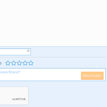
d
Abschicken