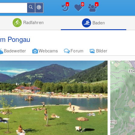
+
+
0
In
Suchen
der
Nähe
Listenansicht
Kartenansic
Radfahren
Baden
im Pongau
Badewetter
Webcams
Forum
Bilder