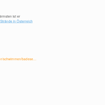
rmsten ist er
trände in Österreich
www.eben.at/de/sommer/schwimmen/badesee.html