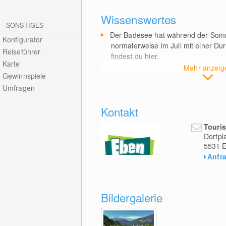
Wissenswertes
SONSTIGES
Der Badesee hat während der Somm
Konfigurator
normalerweise im Juli mit einer Du
Reiseführer
findest du hier.
Karte
Mehr anzeig
Gewinnspiele
Umfragen
Kontakt
Touri
Dorfpl
5531
E
Anfr
Bildergalerie