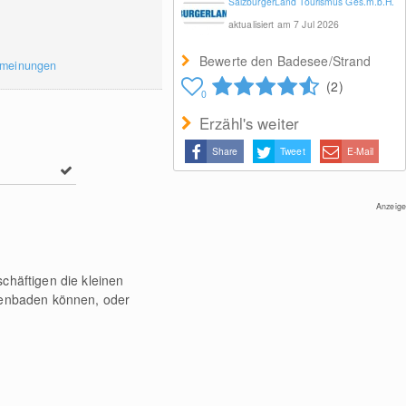
SalzburgerLand Tourismus Ges.m.b.H.
aktualisiert am 7 Jul 2026
Bewerte den Badesee/Strand
rmeinungen
(2)
0
Erzähl's weiter
Share
Tweet
E-Mail
Anzeige
chäftigen die kleinen
enbaden können, oder