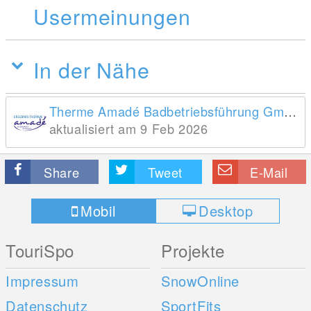
Usermeinungen
In der Nähe
Therme Amadé Badbetriebsführung GmbH
aktualisiert am 9 Feb 2026
Share
Tweet
E-Mail
Mobil
Desktop
TouriSpo
Projekte
Impressum
SnowOnline
Datenschutz
SportFits