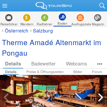
Baden
Reiseführer
Wandern
Radfahren
Ausflugsziele
Magazin
Österreich
Salzburg
Therme Amadé Altenmarkt im
Pongau
Details
Badewetter
Webcams
Details
Preise & Öffnungszeiten
Bilder
Forum