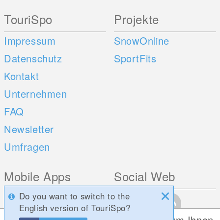
TouriSpo
Projekte
Impressum
SnowOnline
Datenschutz
SportFits
Kontakt
Unternehmen
FAQ
Newsletter
Umfragen
Mobile Apps
Social Web
Do you want to switch to the
iOS
English version of TouriSpo?
Android
Diese Website verwendet Cookies, um Ihnen