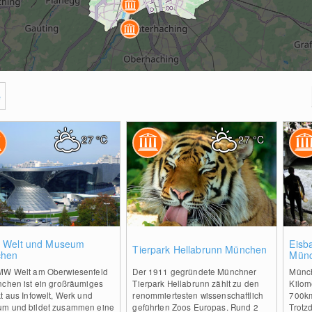
e
27
°C
27
°C
0
0
Welt und Museum
Eisb
Tierpark Hellabrunn München
hen
Mün
MW Welt am Oberwiesenfeld
Der 1911 gegründete Münchner
Münch
nchen ist ein großräumiges
Tierpark Hellabrunn zählt zu den
Kilom
t aus Infowelt, Werk und
renommiertesten wissenschaftlich
700km
m und bildet zusammen eine
geführten Zoos Europas. Rund 2
Trotz