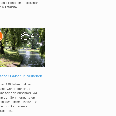
 am Eisbach im Englischen
 als weltweit...
27
°C
0
ischer Garten in München
über 225 Jahren ist der
sche Garten der Haupt-
ungsort der Münchner. Vor
 in den Sommermonaten
ln sich Einheimische und
sten im Biergarten am
sischen...