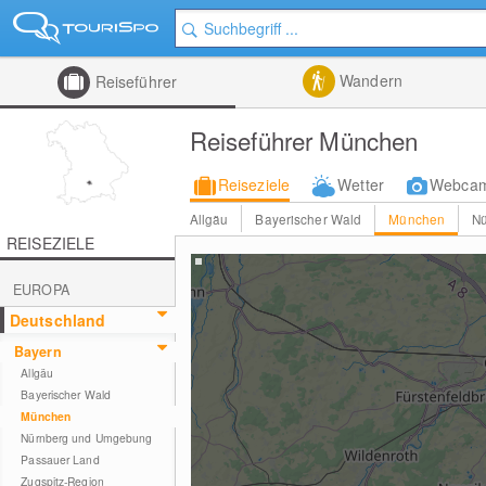
Wandern
Reiseführer
Reiseführer München
Reiseziele
Wetter
Webca
Allgäu
Bayerischer Wald
München
N
REISEZIELE
EUROPA
Deutschland
Bayern
Allgäu
Bayerischer Wald
München
Nürnberg und Umgebung
Passauer Land
Zugspitz-Region