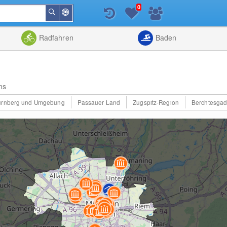
0
In
Suchen
der
Nähe
Listenansicht
Kartenansic
Radfahren
Baden
ms
ürnberg und Umgebung
Passauer Land
Zugspitz-Region
Berchtesgad