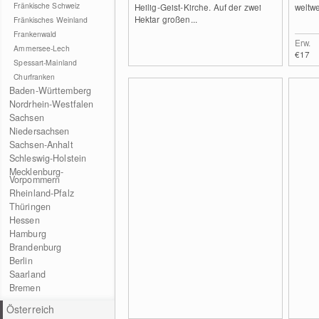
Fränkische Schweiz
Heilig-Geist-Kirche. Auf der zwei
weltwe
Hektar großen...
Fränkisches Weinland
Frankenwald
Erw.
Ammersee-Lech
€17
Spessart-Mainland
Churfranken
Baden-Württemberg
Nordrhein-Westfalen
Sachsen
Niedersachsen
Sachsen-Anhalt
Schleswig-Holstein
Mecklenburg-
Vorpommern
Rheinland-Pfalz
Thüringen
Hessen
Hamburg
Brandenburg
Berlin
Saarland
Bremen
Österreich