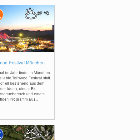
27
°C
0
wood Festival München
al im Jahr findet in München
liebte Tollwood Festival statt.
tionell bestehend aus dem
 der Ideen, einem Bio-
onomiebereich und einem
ältigen Programm aus...
27
°C