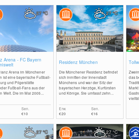
27
°C
27
°C
0
0
nz Arena - FC Bayern
Residenz München
Toll
niswelt
llianz Arena im Münchener
Die Münchener Residenz befindet
Zweim
 ist eine bayerische Fußball-
sich inmitten der Innenstadt
das be
urg und Pilgerstätte
Münchens und war der Sitz der
Tradi
nder Fußball-Fans aus der
bayerischen Herzöge, Kurfürsten
Markt
 Welt. Die im Mai 2005...
und Könige. Sie umfasst zehn...
Gastr
vielf
Sen.
Erw.
Sen.
€10
€20
€16
27
°C
27
°C