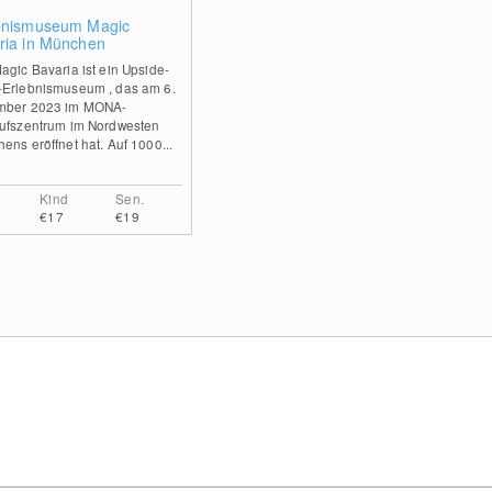
0
bnismuseum Magic
ria in München
agic Bavaria ist ein Upside-
Erlebnismuseum , das am 6.
mber 2023 im MONA-
ufszentrum im Nordwesten
ens eröffnet hat. Auf 1000...
Kind
Sen.
€17
€19