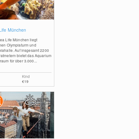
0
Life München
ea Life München liegt
hen Olympiaturm und
iahalle. Auf insgesamt 2200
atmetern bietet das Aquarium
aum für über 3.000...
Kind
€19
27
°C