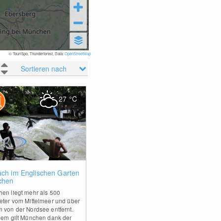
© TouriSpo, Thunderforest, Data:
OpenStreetMap
Sortieren nach
27
°C
0
ach im Englischen Garten
chen
en liegt mehr als 500
eter vom Mittelmeer und über
 von der Nordsee entfernt.
dem gilt München dank der