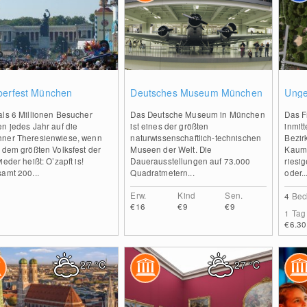
0
0
berfest München
Deutsches Museum München
Unge
als 6 Millionen Besucher
Das Deutsche Museum in München
Das F
n jedes Jahr auf die
ist eines der größten
inmit
ner Theresienwiese, wenn
naturwissenschaftlich-technischen
Bezir
 dem größten Volksfest der
Museen der Welt. Die
Kaum 
ieder heißt: O’zapft is!
Dauerausstellungen auf 73.000
riesig
amt 200...
Quadratmetern...
oder..
Erw.
Kind
Sen.
4
Bec
€16
€9
€9
1 Tag
€6.30
27
°C
27
°C