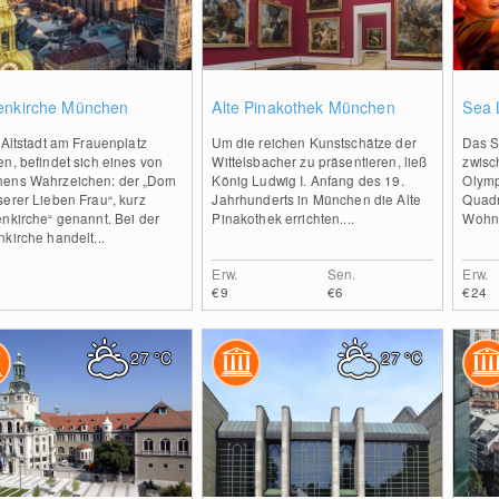
0
0
enkirche München
Alte Pinakothek München
Sea 
 Altstadt am Frauenplatz
Um die reichen Kunstschätze der
Das S
n, befindet sich eines von
Wittelsbacher zu präsentieren, ließ
zwisc
ens Wahrzeichen: der „Dom
König Ludwig I. Anfang des 19.
Olymp
erer Lieben Frau“, kurz
Jahrhunderts in München die Alte
Quadr
nkirche“ genannt. Bei der
Pinakothek errichten....
Wohnr
kirche handelt...
Erw.
Sen.
Erw.
€9
€6
€24
27
°C
27
°C