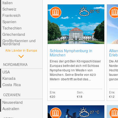
Italien
Schweiz
27
°C
Frankreich
Spanien
Tschechien
Griechenland
Großbritannien und
Nordirland
0
Alle Länder in Europa
Schloss Nymphenburg in
Allia
München
Erleb
Eines der größten Königsschlösser
Die A
NORDAMERIKA
Europas befindet sich mit Schloss
Norden
Nymphenburg im Westen von
Hochb
USA
München. Seine Breite von 623
tause
Kanada
Metern übertrifft selbst das...
ganzen
Costa Rica
Erw.
Sen.
Erw.
OZEANIEN
€20
€18
€12
Neuseeland
Australien
27
°C