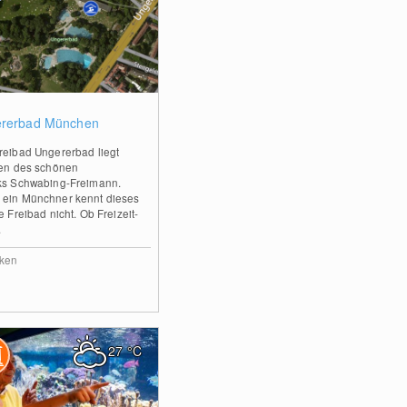
0
rerbad München
reibad Ungererbad liegt
ten des schönen
ks Schwabing-Freimann.
ein Münchner kennt dieses
e Freibad nicht. Ob Freizeit-
.
ken
27
°C