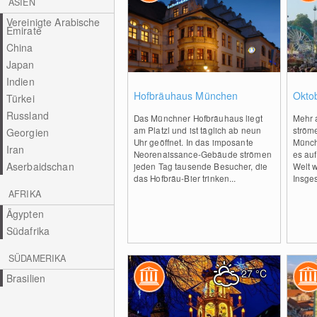
ASIEN
Vereinigte Arabische
Emirate
China
Japan
Indien
0
Hofbräuhaus München
Okto
Türkei
Russland
Das Münchner Hofbräuhaus liegt
Mehr 
am Platzl und ist täglich ab neun
ströme
Georgien
Uhr geöffnet. In das imposante
Münch
Iran
Neorenaissance-Gebäude strömen
es auf
Aserbaidschan
jeden Tag tausende Besucher, die
Welt w
das Hofbräu-Bier trinken...
Insges
AFRIKA
Ägypten
Südafrika
SÜDAMERIKA
27
°C
Brasilien