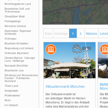
Berchtesgadener Land
Bayerisches Golf- und
Thermenland
Oberpfälzer Wald
Fichtelgebirge
Münchner Umland
Alpenregion Tegernsee
Erste
Vorherige
1
2
Nächste
Letzt
Schliersee
Chiemgau
Bayerisch-Schwaben
27
°C
Regensburg und Umland
Chiemsee Alpenland
Oberes Maintal - Coburger
Land - Haßberge
Naturpark Altmühltal
Bayerischer Jura
Würzburg und Romantisches
Franken - Fränkisches
Seenland
0
BMW 
Tölzer Land
Viktualienmarkt München
Münc
Steigerwald
Der Viktualienmarkt ist
Die B
Pfaffenwinkel
ein ständiger Markt im Herzen
in Mü
Rhön
Münchens. Er liegt in der Altstadt
Projek
Inn-Salzach
nahe des Marienplatzes und der
Museu