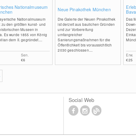
1
0
risches Nationalmuseum
Erle
Neue Pinakothek München
ünchen
Bava
ayerische Nationalmuseum
Die Galerie der Neuen Pinakothek
Das M
t zu den größten kunst- und
ist derzeit aus baulichen Gründen
Down-
historischen Museen in
und zur Vorbereitung
Deze
a. Es wurde 1855 von König
umfangreicher
Einka
lian dem II. gegründet....
Sanierungsmaßnahmen für die
Münch
Öffentlichkeit bis voraussichtlich
2030 geschlossen....
Sen.
Erw.
€6
€25
e
Social Web