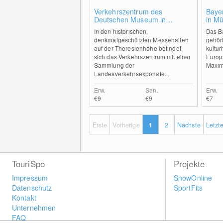
2
Verkehrszentrum des
Baye
Deutschen Museum in
in M
München
In den historischen,
Das B
denkmalgeschützten Messehallen
gehör
auf der Theresienhöhe befindet
kultur
sich das Verkehrszentrum mit einer
Europ
Sammlung der
Maximi
Landesverkehrsexponate...
Erw.
Sen.
Erw.
€9
€9
€7
Erste
Vorherige
1
2
Nächste
Letzt
TouriSpo
Projekte
Impressum
SnowOnline
Datenschutz
SportFits
Kontakt
Unternehmen
FAQ