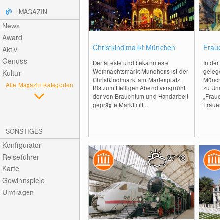
MAGAZIN
News
Award
0
Christkindlmarkt München
Frau
Aktiv
Genuss
Der älteste und bekannteste
In der
Weihnachtsmarkt Münchens ist der
gelege
Kultur
Christkindlmarkt am Marienplatz.
Münch
Alle Magazin Kategorien
Bis zum Heiligen Abend versprüht
zu Uns
der von Brauchtum und Handarbeit
„Fraue
geprägte Markt mit...
Frauen
SONSTIGES
Konfigurator
Reiseführer
27
°C
Karte
Gewinnspiele
Umfragen