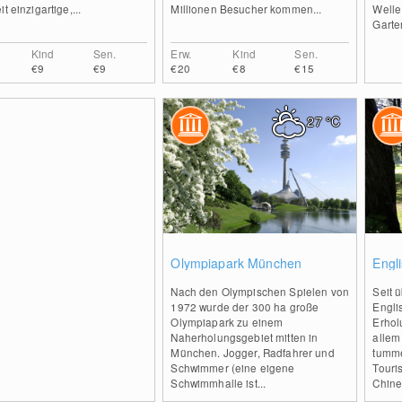
it einzigartige,...
Millionen Besucher kommen...
Welle
Garten
Kind
Sen.
Erw.
Kind
Sen.
€9
€9
€20
€8
€15
27
°C
0
Olympiapark München
Engl
Nach den Olympischen Spielen von
Seit 
1972 wurde der 300 ha große
Engli
Olympiapark zu einem
Erhol
Naherholungsgebiet mitten in
allem
München. Jogger, Radfahrer und
tumme
Schwimmer (eine eigene
Touri
Schwimmhalle ist...
Chine