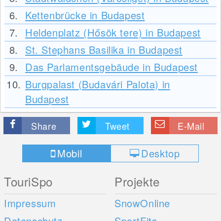
6.
Kettenbrücke in Budapest
7.
Heldenplatz (Hősök tere) in Budapest
8.
St. Stephans Basilika in Budapest
9.
Das Parlamentsgebäude in Budapest
10.
Burgpalast (Budavári Palota) in
Budapest
Share
Tweet
E-Mail
Mobil
Desktop
TouriSpo
Projekte
Impressum
SnowOnline
Datenschutz
SportFits