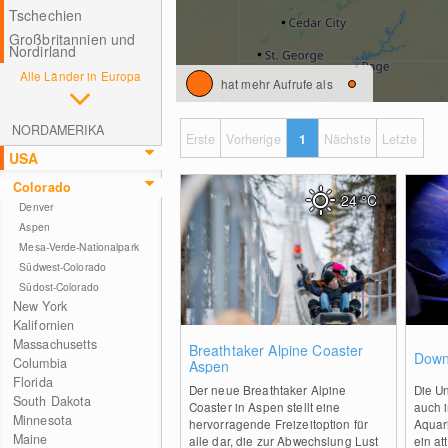
Tschechien
Großbritannien und
Nordirland
Alle Länder in Europa
hat mehr Aufrufe als
NORDAMERIKA
Erste
Vorherige
1
Nächste
Letzte
USA
Colorado
24
°C
Denver
Aspen
Mesa-Verde-Nationalpark
Südwest-Colorado
Südost-Colorado
New York
Kalifornien
Massachusetts
0
Breathtaker Alpine Coaster
Down
Columbia
Aspen
Florida
Der neue Breathtaker Alpine
Die Un
South Dakota
Coaster in Aspen stellt eine
auch 
Minnesota
hervorragende Freizeitoption für
Aquari
Maine
alle dar, die zur Abwechslung Lust
ein at