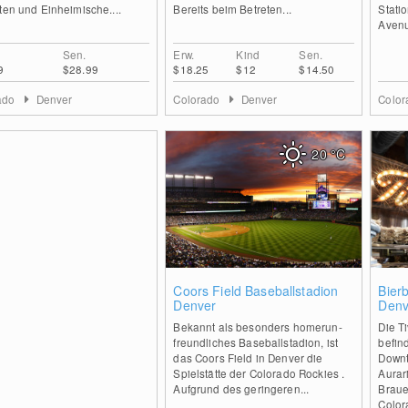
ten und Einheimische....
Bereits beim Betreten...
Stati
Avenu
Sen.
Erw.
Kind
Sen.
9
$28.99
$18.25
$12
$14.50
ado
Denver
Colorado
Denver
Colo
20
°C
0
Coors Field Baseballstadion
Bierb
Denver
Denv
Bekannt als besonders homerun-
Die T
freundliches Baseballstadion, ist
befind
das Coors Field in Denver die
Downt
Spielstätte der Colorado Rockies .
Aurar
Aufgrund des geringeren...
Braue
Colora