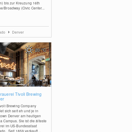
on) bis zur Kreuzung 16th
e/Broadway (Civic Center...
rado
Denver
20
°C
0
rauerei Tivoli Brewing
er
ivoli Brewing Company
et sich seit eh und je in
own Denver am heutigen
ia Campus. Sie ist die älteste
rei im US-Bundesstaat
do . Seit 1859 verkauft...