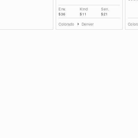
Erw.
Kind
Sen.
$36
$11
$21
Colorado
Denver
Colo