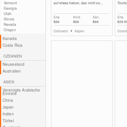
Vermont
auf etwas haben, das nicht so...
Touris
Georgia
Utah
Erw.
Kind
Sen.
Erw.
Illinois
$66
$66
$66
$29.9
Nevada
Oregon
Colorado
Aspen
Color
Kanada
Costa Rica
OZEANIEN
Neuseeland
Australien
ASIEN
Vereinigte Arabische
Emirate
China
Japan
Indien
Türkei