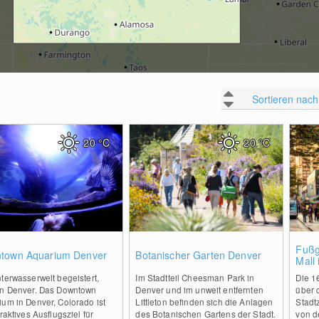
Sortieren nach
20
°C
20
°C
0
0
Fußg
town Aquarium Denver
Botanischer Garten Denver
Mall
terwasserwelt begeistert,
Im Stadtteil Cheesman Park in
Die 16
in Denver. Das Downtown
Denver und im unweit entfernten
über 
um in Denver, Colorado ist
Littleton befinden sich die Anlagen
Stadt
traktives Ausflugsziel für
des Botanischen Gartens der Stadt.
von d