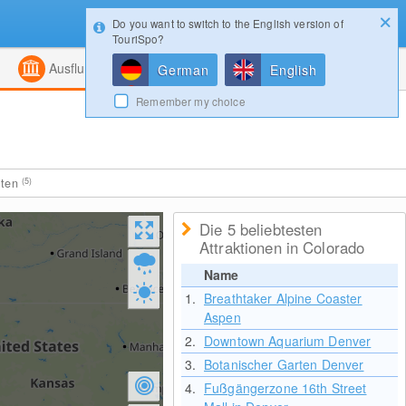
Do you want to switch to the English version of
Konfigurator
Gewinnspiele
Login
TouriSpo?
ht
Kombiniert
Magazin
Ausflugsziele
German
English
Remember my choice
iten
(5)
Die 5 beliebtesten
Attraktionen in Colorado
Name
1.
Breathtaker Alpine Coaster
Aspen
2.
Downtown Aquarium Denver
3.
Botanischer Garten Denver
4.
Fußgängerzone 16th Street