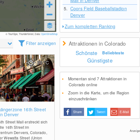
Mall in Denver
5.
Coors Field Baseballstadion
Denver
Zum kompletten Ranking
© TouriSpo, Thunderforest, Data:
OpenStreetMap
Attraktionen in Colorado
Filter anzeigen
Schönste
Beliebteste
Günstigste
20
°C
Momentan sind 7 Attraktionen in
Colorado online
Zoom in die Karte, um die Region
einzuschränken
0
ängerzone 16th Street
Share
Tweet
E-Mail
 in Denver
th Street Mall erstreckt sich
die 16th Street im
Anzeige
zentrum Denvers, Colorado,
er Wewatta Street (Union