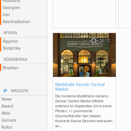
Russland
Georgien
Iran
Aserbaidschan
AFRIKA
20
°C
Ägypten
Südafrika
SÜDAMERIKA
Brasilien
0
Markthalle Denver Central
Market
MAGAZIN
Die moderne Markthalle namens
News
Denver Central Market öffnete
Award
erstmals im September 2016 seine
Pforten. 11 prominente
Aktiv
Gourmethändler der lokalen
Genuss
Kulinarik-Szene Denvers verkaufen
an...
Kultur