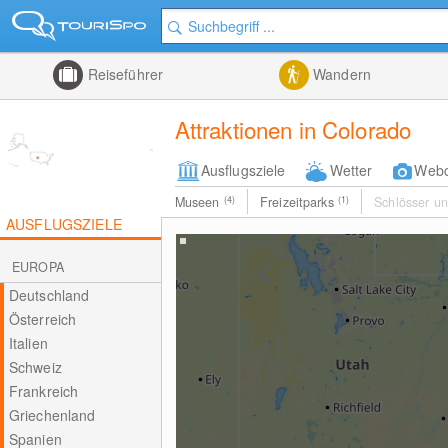
Reiseführer
Wandern
Attraktionen in Colorado
Ausflugsziele
Wetter
Web
Museen
(4)
Freizeitparks
(1)
Schlösser u
AUSFLUGSZIELE
EUROPA
Deutschland
Österreich
Italien
Schweiz
Frankreich
Griechenland
Spanien