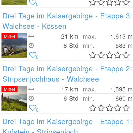
0
Drei Tage im Kaisergebirge - Etappe 3:
Walchsee - Kössen
21
km
max.
1,613
m
Mittel
8 Std
min.
583
m
0
Drei Tage im Kaisergebirge - Etappe 2:
Stripsenjochhaus - Walchsee
17
km
max.
1,595
m
Mittel
6 Std
min.
660
m
0
Drei Tage im Kaisergebirge - Etappe 1:
Kufstein - Stripsenjoch