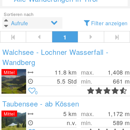
Sortieren nach
Filter anzeigen
1
Walchsee - Lochner Wasserfall -
Wandberg
11.8
km
max.
1,408
m
Mittel
5.5 Std
min.
661
m
0
Taubensee - ab Kössen
5
km
max.
1,172
m
Mittel
n.v.
min.
589
m