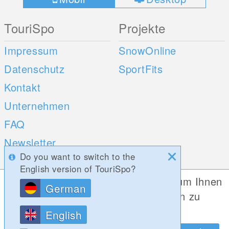
TouriSpo
Projekte
Impressum
SnowOnline
Datenschutz
SportFits
Kontakt
Unternehmen
FAQ
Newsletter
Do you want to switch to the
Umfragen
English version of TouriSpo?
Diese Website verwendet Cookies, um Ihnen
German
Mobile Apps
Social Web
die bestmögliche Funktionalität bieten zu
können.
iOS
English