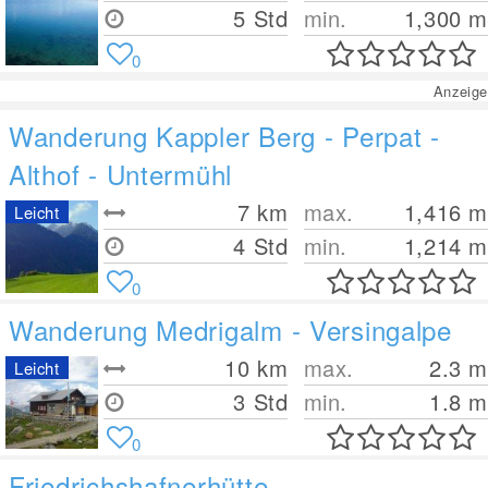
5 Std
min.
1,300
m
0
Anzeige
Wanderung Kappler Berg - Perpat -
Althof - Untermühl
7
km
max.
1,416
m
Leicht
4 Std
min.
1,214
m
0
Wanderung Medrigalm - Versingalpe
10
km
max.
2.3
m
Leicht
3 Std
min.
1.8
m
0
Friedrichshafnerhütte