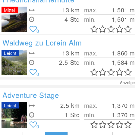
13
km
max.
1,501
m
Mittel
4 Std
min.
1,501
m
0
Waldweg zu Lorein Alm
13
km
max.
1,860
m
Leicht
2.5 Std
min.
1,584
m
0
Anzeige
Adventure Stage
2.5
km
max.
1,370
m
Leicht
1 Std
min.
1,370
m
0