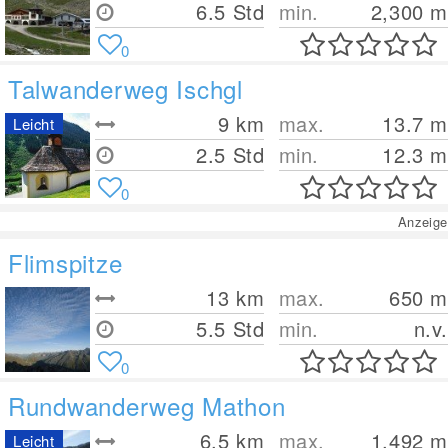
6.5 Std
min.
2,300
m
0
Talwanderweg Ischgl
9
km
max.
13.7
m
Leicht
2.5 Std
min.
12.3
m
0
Anzeige
Flimspitze
13
km
max.
650
m
5.5 Std
min.
n.v.
0
Rundwanderweg Mathon
6.5
km
max.
1,492
m
Leicht