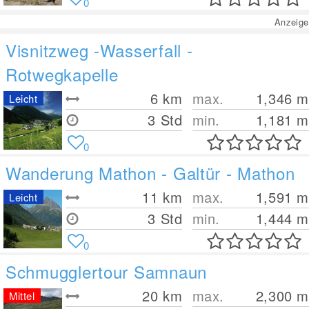
0
Anzeige
Visnitzweg -Wasserfall -
Rotwegkapelle
6
km
max.
1,346
m
Leicht
3 Std
min.
1,181
m
0
Wanderung Mathon - Galtür - Mathon
11
km
max.
1,591
m
Leicht
3 Std
min.
1,444
m
0
Schmugglertour Samnaun
20
km
max.
2,300
m
Mittel