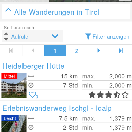
Alle Wanderungen in Tirol
Sortieren nach
Filter anzeigen
1
2
Heidelberger Hütte
15
km
max.
2,000
m
Mittel
7 Std
min.
2,000
m
0
Erlebniswanderweg Ischgl - Idalp
7.5
km
max.
1,379
m
Leicht
2 Std
min.
1,379
m