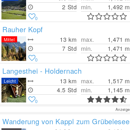
2 Std
min.
1,492
m
0
Rauher Kopf
13
km
max.
1,471
m
Mittel
7 Std
min.
1,471
m
0
Langesthei - Holdernach
13
km
max.
1,517
m
Leicht
4.5 Std
min.
1,145
m
0
Anzeige
Wanderung von Kappl zum Grübelesee