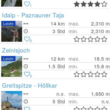
1
Idalp - Paznauner Taja
14
km
max.
2,310
m
Leicht
3 Std
min.
2,310
m
0
Zeinisjoch
12
km
max.
18.5
m
Leicht
1.5 Std
min.
15.8
m
0
Greitspitze - Höllkar
n.v.
max.
1,650
m
5 Std
min.
n.v.