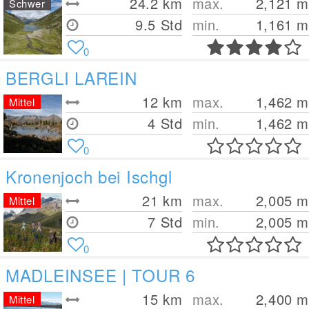
24.2
km
max.
2,121
m
Schwer
9.5 Std
min.
1,161
m
0
BERGLI LAREIN
12
km
max.
1,462
m
Mittel
4 Std
min.
1,462
m
0
Kronenjoch bei Ischgl
21
km
max.
2,005
m
Mittel
7 Std
min.
2,005
m
0
MADLEINSEE | TOUR 6
15
km
max.
2,400
m
Mittel