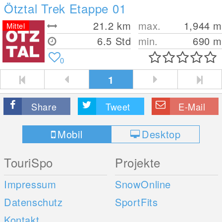
Ötztal Trek Etappe 01
21.2
km
max.
1,944
m
Mittel
6.5 Std
min.
690
m
0
1
Share
Tweet
E-Mail
Mobil
Desktop
TouriSpo
Projekte
Impressum
SnowOnline
Datenschutz
SportFits
Kontakt