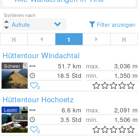
Sortieren nach
Filter anzeigen
1
Hüttentour Windachtal
51.7
km
max.
3,036
m
Schwer
18.5 Std
min.
1,350
m
0
Hüttentour Hochoetz
6.6
km
max.
2,091
m
Leicht
3.5 Std
min.
1,506
m
0