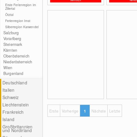
Erste Ferienregion im
Zillertal
Ötztal
Ferienregion Imst
Silberregion Karwendel
Salzburg
Vorarlberg
Steiermark
Kärnten
Oberösterreich
Niederösterreich
Wien
Burgenland
Deutschland
Italien
Schweiz
Liechtenstein
Erste
Vorherige
1
Nächste
Letzte
Frankreich
Island
Großbritannien
und Nordirland