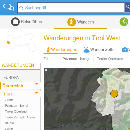
Reiseführer
Wandern
Wanderungen in Tirol West
Wanderungen
Wanderwetter
Zillertal
Paznaun - Ischgl
Tiroler Oberland
WANDERUNGEN
EUROPA
Österreich
Tirol
Zillertal
Paznaun - Ischgl
Tiroler Oberland
Tiroler Zugspitz Arena
Stubai
Osttirol