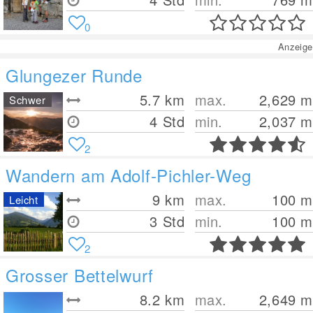
0
Anzeige
Glungezer Runde
5.7
km
max.
2,629
m
Schwer
4 Std
min.
2,037
m
2
Wandern am Adolf-Pichler-Weg
9
km
max.
100
m
Leicht
3 Std
min.
100
m
2
Grosser Bettelwurf
8.2
km
max.
2,649
m