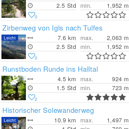
2.5 Std
min.
1,952
m
0
Zirbenweg von Igls nach Tulfes
7.6
km
max.
2,063
m
Leicht
2.5 Std
min.
1,952
m
0
Runstboden Runde ins Halltal
4.5
km
max.
924
m
1.5 Std
min.
723
m
2
Historischer Solewanderweg
10.9
km
max.
1,497
m
Leicht
4 Std
min.
769
m