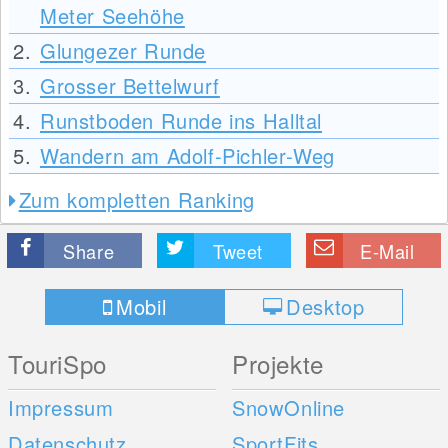
Meter Seehöhe
2.
Glungezer Runde
3.
Grosser Bettelwurf
4.
Runstboden Runde ins Halltal
5.
Wandern am Adolf-Pichler-Weg
Zum kompletten Ranking
Share
Tweet
E-Mail
Mobil
Desktop
TouriSpo
Projekte
Impressum
SnowOnline
Datenschutz
SportFits