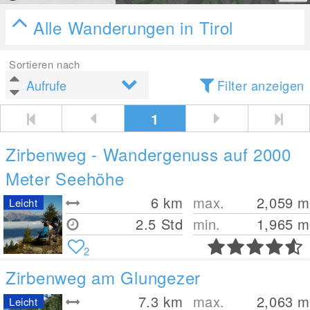
Alle Wanderungen in Tirol
Sortieren nach
Filter anzeigen
1
Zirbenweg - Wandergenuss auf 2000
Meter Seehöhe
6
km
max.
2,059
m
Leicht
2.5 Std
min.
1,965
m
2
Zirbenweg am Glungezer
7.3
km
max.
2,063
m
Leicht