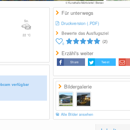
© Kunsthalle Mühlviertel | Berger
Für unterwegs
So.
Druckversion (.PDF)
Bewerte das Ausflugsziel
22
°C
(2)
0
Erzähl's weiter
Share
Tweet
ebcam verfügbar
Bildergalerie
Alle Bilder ansehen