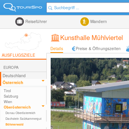
Reiseführer
Wandern
Kunsthalle Mühlviertel
Details
Preise & Öffnungszeiten
AUSFLUGSZIELE
EUROPA
Deutschland
Österreich
Tirol
Salzburg
Wien
Oberösterreich
Donau Oberösterreich
Dachstein Salzkammergut
Böhmerwald