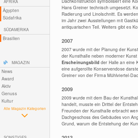
Dachkonstruktion symbolisiert eine K
AFRIKA
Hans Greiner technisch umgesetzt. Ko
Ägypten
Radierung und Linolschnitt. Es werde
Südafrika
im Jahr zwei Ausstellungen mit Gastk
antiquarischen Teil. Weiters gibt es 
SÜDAMERIKA
Brasilien
2007
2007 wurde mit der Planung der Kunsth
der Kunsthalle neben moderner Kunst P
Erscheinungsbild
der Halle an eine 
MAGAZIN
eine aufgerollte Konservendose darste
News
Greiner von der Firma Mühlviertel-Dac
Award
Aktiv
2009
Genuss
2009 wurde mit dem Bau der Kunsthall
Kultur
handelt, musste ein Drittel der Entst
Alle Magazin Kategorien
Freunden der Kunsthalle erbracht wer
Dachgeschoss des Gebäudes von Angel
Grund, warum die Entstehung der Kuns
2013
SONSTIGES