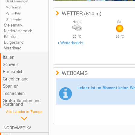
Salzkammergut
Mühlviertel
WETTER
(614
m
)
Pyhrn-Priel
S'Innviertel
Heute
Sa.
Steiermark
Niederösterreich
Kärnten
25
°C
26
°C
Burgenland
Wetterbericht
Vorarlberg
Italien
Schweiz
Frankreich
WEBCAMS
Griechenland
Spanien
Leider ist im Moment keine W
Tschechien
Großbritannien und
Nordirland
Alle Länder in Europa
NORDAMERIKA