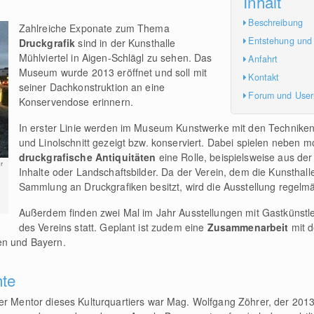
Inhalt
Beschreibung
Zahlreiche Exponate zum Thema
Entstehung und
Druckgrafik
sind in der Kunsthalle
Mühlviertel in Aigen-Schlägl zu sehen. Das
Anfahrt
Museum wurde 2013 eröffnet und soll mit
Kontakt
seiner Dachkonstruktion an eine
Forum und Use
Konservendose erinnern.
In erster Linie werden im Museum Kunstwerke mit den Techniken 
und Linolschnitt gezeigt bzw. konserviert. Dabei spielen neben
druckgrafische Antiquitäten
eine Rolle, beispielsweise aus de
r
Inhalte oder Landschaftsbilder. Da der Verein, dem die Kunsthall
Sammlung an Druckgrafiken besitzt, wird die Ausstellung regelmä
Außerdem finden zwei Mal im Jahr Ausstellungen mit Gastkünstle
des Vereins statt. Geplant ist zudem eine
Zusammenarbeit
mit 
ien und Bayern.
hte
er Mentor dieses Kulturquartiers war Mag. Wolfgang Zöhrer, der 2013