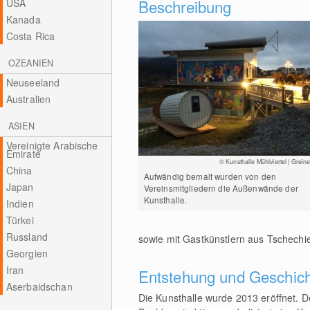
Beschreibung
USA
Kanada
Costa Rica
OZEANIEN
Neuseeland
Australien
ASIEN
Vereinigte Arabische
Emirate
© Kunsthalle Mühlviertel | Greine
China
Aufwändig bemalt wurden von den
Japan
Vereinsmitgliedern die Außenwände der
Kunsthalle.
Indien
Türkei
Russland
sowie mit Gastkünstlern aus Tschech
Georgien
Iran
Entstehung und Geschic
Aserbaidschan
Die Kunsthalle wurde 2013 eröffnet. D