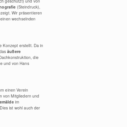
ch geschützt) und von
thografie
(Steindruck),
eigt. Wir präsentieren
d einen wechselnden
 Konzept erstellt. Da in
 das
äußere
Dachkonstruktion, die
hte und von Hans
um einen Verein
en von Mitgliedern und
emälde
im
ies ist wohl auch der