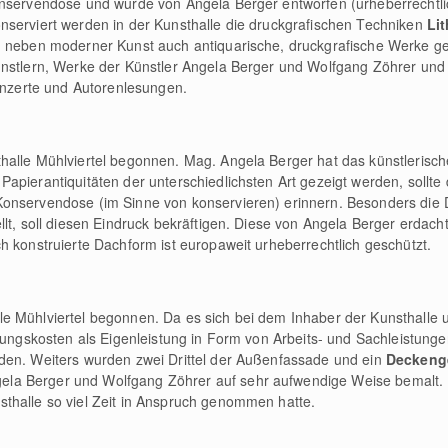
onservendose und wurde von Angela Berger entworfen (urheberrechtli
nserviert werden in der Kunsthalle die druckgrafischen Techniken
Li
n neben moderner Kunst auch antiquarische, druckgrafische Werke gez
ünstlern, Werke der Künstler Angela Berger und Wolfgang Zöhrer un
Konzerte und Autorenlesungen.
alle Mühlviertel begonnen. Mag. Angela Berger hat das künstlerische
apierantiquitäten der unterschiedlichsten Art gezeigt werden, sollte
Konservendose (im Sinne von konservieren) erinnern. Besonders die 
llt, soll diesen Eindruck bekräftigen. Diese von Angela Berger erdac
h konstruierte Dachform ist europaweit urheberrechtlich geschützt.
e Mühlviertel begonnen. Da es sich bei dem Inhaber der Kunsthalle 
ehungskosten als Eigenleistung in Form von Arbeits- und Sachleistung
den. Weiters wurden zwei Drittel der Außenfassade und ein
Deckeng
a Berger und Wolfgang Zöhrer auf sehr aufwendige Weise bemalt. D
thalle so viel Zeit in Anspruch genommen hatte.