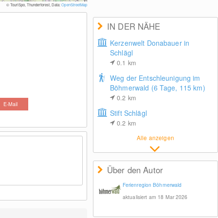
© Kunsthal
© TouriSpo, Thunderforest, Data:
OpenStreetMap
IN DER NÄHE
Kerzenwelt Donabauer in
Schlägl
0.1
km
Weg der Entschleunigung im
Böhmerwald (6 Tage, 115 km)
0.2
km
E-Mail
Stift Schlägl
0.2
km
Alle anzeigen
Über den Autor
Ferienregion Böhmerwald
aktualisiert am 18 Mar 2026