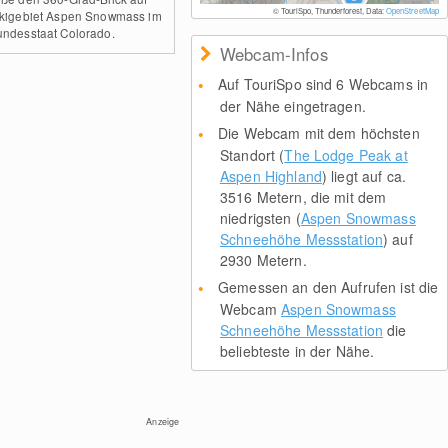
© TouriSpo, Thunderforest, Data:
OpenStreetMap
kigebiet Aspen Snowmass im
ndesstaat Colorado.
Webcam-Infos
Auf TouriSpo sind 6 Webcams in
der Nähe eingetragen.
Die Webcam mit dem höchsten
Standort (
The Lodge Peak at
Aspen Highland
) liegt auf ca.
3516 Metern, die mit dem
niedrigsten (
Aspen Snowmass
Schneehöhe Messstation
) auf
2930 Metern.
Gemessen an den Aufrufen ist die
Webcam
Aspen Snowmass
Schneehöhe Messstation
die
beliebteste in der Nähe.
Anzeige