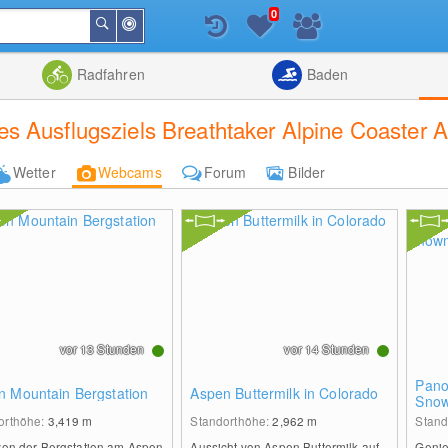
0
In
Suchen
der
Nähe
Listenansicht
Kartenansic
Radfahren
Baden
s Ausflugsziels Breathtaker Alpine Coaster 
Wetter
Webcams
Forum
Bilder
vor 13 Stunden
vor 14 Stunden
Pan
n Mountain Bergstation
Aspen Buttermilk in Colorado
Snow
orthöhe:
3,419
m
Standorthöhe:
2,962
m
Stand
 von der Bergstation am Aspen
Aussicht von Aspen Buttermilk auf
Genie