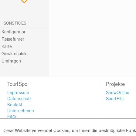
SONSTIGES
Konfigurator
Reiseführer
Karte
Gewinnspiele
Umfragen
TouriSpo
Projekte
Impressum
SnowOnline
Datenschutz
SportFits
Kontakt
Unternehmen
FAQ
Newsletter
Widget
Diese Website verwendet Cookies, um Ihnen die bestmögliche Funkti
Umfragen