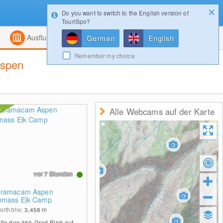
Do you want to switch to the English version of
Konfigurator
Gewinnspiele
Login
TouriSpo?
ht
Kombiniert
Magazin
Ausflugsziele
German
English
Remember my choice
Aspen
Alle Webcams auf der Karte
vor 7 Stunden
oramacam Aspen
mass Elk Camp
orthöhe:
3,458
m
ße den 360-Grad-Blick auf