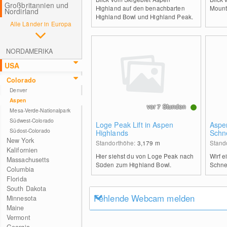
Großbritannien und
Highland auf den benachbarten
Mount
Nordirland
Highland Bowl und Highland Peak.
Alle Länder in Europa
NORDAMERIKA
USA
Colorado
Denver
Aspen
vor 7 Stunden
Mesa-Verde-Nationalpark
Südwest-Colorado
Loge Peak Lift in Aspen
Aspe
Südost-Colorado
Highlands
Schn
New York
Standorthöhe:
3,179
m
Stand
Kalifornien
Hier siehst du von Loge Peak nach
Wirf e
Massachusetts
Süden zum Highland Bowl.
Schne
Columbia
Florida
South Dakota
Fehlende Webcam melden
Minnesota
Maine
Vermont