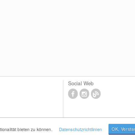
Social Web
OK, Verst
onalität bieten zu können.
Datenschutzrichtlinien