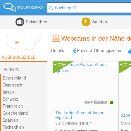
Reiseführer
Wandern
Webcams in der Nähe de
Details
Preise & Öffnungszeiten
AUSFLUGSZIELE
EUROPA
Deutschland
Österreich
Italien
Schweiz
vor 7 Stunden
Frankreich
The Lodge Peak at Aspen
Griechenland
Aspe
Highland
Spanien
Standorthöhe:
3,516
m
Stand
Tschechien
Blick vom Skigebiet Aspen
Blick