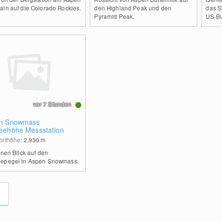
ain auf die Colorado Rockies.
den Highland Peak und den
das S
Pyramid Peak.
US-Bu
vor 7 Stunden
n Snowmass
eehöhe Messstation
orthöhe:
2,930
m
inen Blick auf den
epegel in Aspen Snowmass.