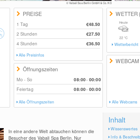
© Vabali Spa Berlin GmbH & Co. K
PREISE
WETTER
Heute
1 Tag
€48.50
2 Stunden
€27.50
22
°C
4 Stunden
€36.50
Wetterbericht
Alle Preisinfos
WEBCAM
Öffnungszeiten
Mo - So
08:00
-
00:00
Feiertag
08:00
-
00:00
Alle Öffnungszeiten
Alle Webcams
Inhalt
Wissenswertes
In eine andere Welt abtauchen können die
Info & Beschrei
Besucher des Vabali Spa Berlin. Nur