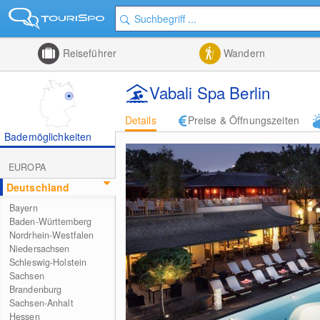
Reiseführer
Wandern
Vabali Spa Berlin
Details
Preise & Öffnungszeiten
Bademöglichkeiten
EUROPA
Deutschland
Bayern
Baden-Württemberg
Nordrhein-Westfalen
Niedersachsen
Schleswig-Holstein
Sachsen
Brandenburg
Sachsen-Anhalt
Hessen