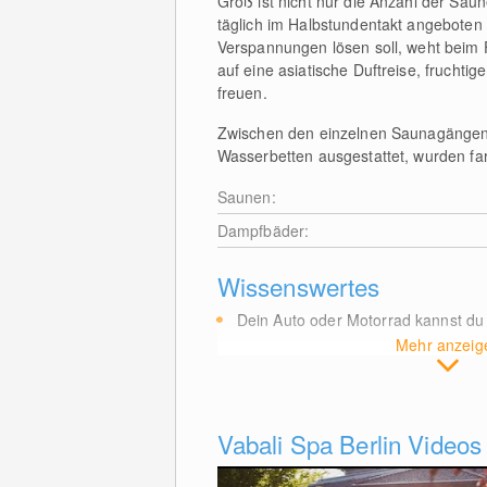
Groß ist nicht nur die Anzahl der Sau
täglich im Halbstundentakt angeboten
Verspannungen lösen soll, weht beim
auf eine asiatische Duftreise, frucht
freuen.
Zwischen den einzelnen Saunagängen f
Wasserbetten ausgestattet, wurden farb
Saunen:
Dampfbäder:
Wissenswertes
Dein Auto oder Motorrad kannst du
Mehr anzeig
Vabali Spa Berlin Videos