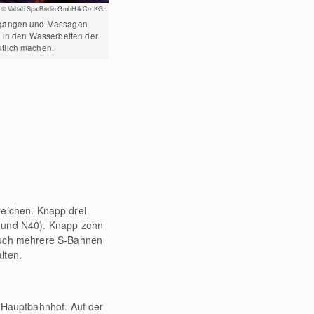
© Vabali Spa Berlin GmbH & Co. KG
gängen und Massagen
 in den Wasserbetten der
lich machen.
rreichen. Knapp drei
5 und N40). Knapp zehn
 auch mehrere S-Bahnen
alten.
r Hauptbahnhof. Auf der