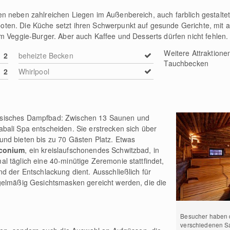
n neben zahlreichen Liegen im Außenbereich, auch farblich gestalt
oten. Die Küche setzt ihren Schwerpunkt auf gesunde Gerichte, mit a
um Veggie-Burger. Aber auch Kaffee und Desserts dürfen nicht fehlen
Weitere Attraktione
2
beheizte Becken
Tauchbecken
2
Whirlpool
sisches Dampfbad: Zwischen 13 Saunen und
bali Spa entscheiden. Sie erstrecken sich über
nd bieten bis zu 70 Gästen Platz. Etwas
conium
, ein kreislaufschonendes Schwitzbad, in
 täglich eine 40-minütige Zeremonie stattfindet,
d der Entschlackung dient. Ausschließlich für
gelmäßig Gesichtsmasken gereicht werden, die die
Besucher haben d
verschiedenen S