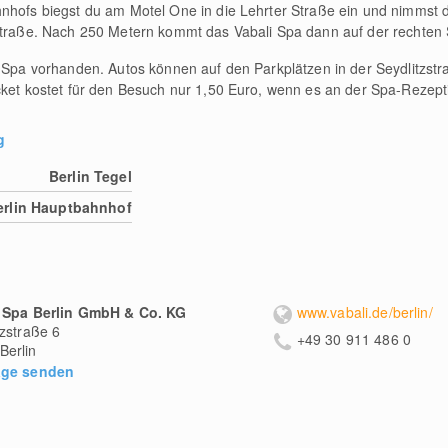
hnhofs biegst du am Motel One in die Lehrter Straße ein und nimmst 
zstraße. Nach 250 Metern kommt das Vabali Spa dann auf der rechten 
m Spa vorhanden. Autos können auf den Parkplätzen in der Seydlitzst
cket kostet für den Besuch nur 1,50 Euro, wenn es an der Spa-Rezept
g
Berlin Tegel
erlin Hauptbahnhof
i Spa Berlin GmbH & Co. KG
www.vabali.de/berlin/
tzstraße 6
+49 30 911 486 0
Berlin
age senden