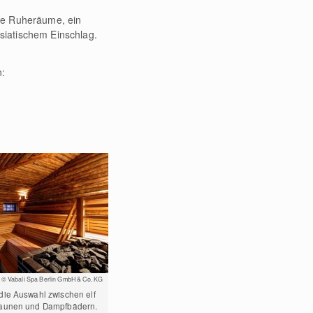
ete Ruheräume, ein
siatischem Einschlag.
.
n:
© Vabali Spa Berlin GmbH & Co. KG
ie Auswahl zwischen elf
aunen und Dampfbädern.