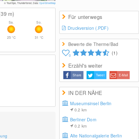
G
© TouriSpo, Thunderforest, Data:
OpenStreetMap
(39
m
)
Für unterwegs
Sa.
So.
Druckversion (.PDF)
25
°C
31
°C
Bewerte die Therme/Bad
(1)
0
Erzähl's weiter
Share
Tweet
E-Mail
IN DER NÄHE
Museumsinsel Berlin
0.2
km
Berliner Dom
0.2
km
Alte Nationalgalerie Berlin
bung