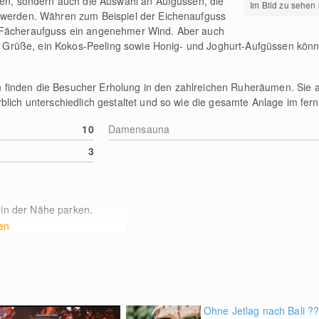
nen, sondern auch die Auswahl an Aufgüssen, die
Im Bild zu sehen 
 werden. Währen zum Beispiel der Eichenaufguss
 Fächeraufguss ein angenehmer Wind. Aber auch
ige Grüße, ein Kokos-Peeling sowie Honig- und Joghurt-Aufgüssen kön
inden die Besucher Erholung in den zahlreichen Ruheräumen. Sie al
lich unterschiedlich gestaltet und so wie die gesamte Anlage im fernö
10
Damensauna
3
 in der Nähe parken.
en
Ohne Jetlag nach Bali ?