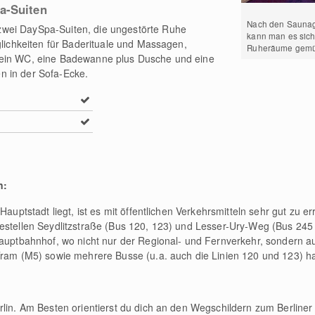
pa-Suiten
Nach den Sauna
wei DaySpa-Suiten, die ungestörte Ruhe
kann man es sich
glichkeiten für Baderituale und Massagen,
Ruheräume gemüt
 ein WC, eine Badewanne plus Dusche und eine
n in der Sofa-Ecke.
n:
Hauptstadt liegt, ist es mit öffentlichen Verkehrsmitteln sehr gut zu e
testellen Seydlitzstraße (Bus 120, 123) und Lesser-Ury-Weg (Bus 24
 Hauptbahnhof, wo nicht nur der Regional- und Fernverkehr, sondern
Tram (M5) sowie mehrere Busse (u.a. auch die Linien 120 und 123) h
rlin. Am Besten orientierst du dich an den Wegschildern zum Berline