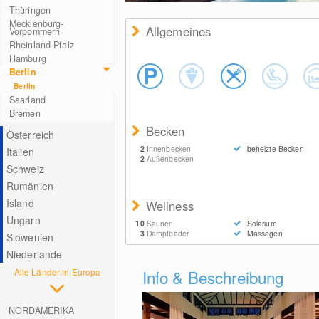
© Vabali Spa Berlin GmbH & Co. KG
Thüringen
Mecklenburg-
Allgemeines
Vorpommern
Rheinland-Pfalz
Hamburg
Berlin
Berlin
Saarland
Bremen
Becken
Österreich
2
Innenbecken
beheizte Becken
Italien
2
Außenbecken
Schweiz
Rumänien
Island
Wellness
Ungarn
10
Saunen
Solarium
3
Dampfbäder
Massagen
Slowenien
Niederlande
Alle Länder in Europa
Info & Beschreibung
NORDAMERIKA