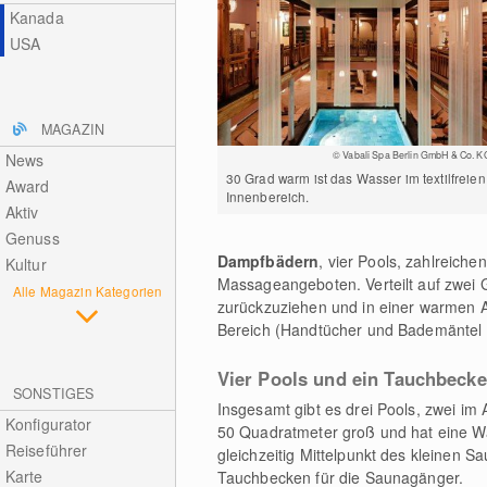
Kanada
USA
MAGAZIN
© Vabali Spa Berlin GmbH & Co. K
News
30 Grad warm ist das Wasser im textilfreien
Award
Innenbereich.
Aktiv
Genuss
Dampfbädern
, vier Pools, zahlreic
Kultur
Massageangeboten. Verteilt auf zwei
Alle Magazin Kategorien
zurückzuziehen und in einer warmen At
Bereich (Handtücher und Bademäntel
Vier Pools und ein Tauchbeck
SONSTIGES
Insgesamt gibt es drei Pools, zwei im 
Konfigurator
50 Quadratmeter groß und hat eine Wa
Reiseführer
gleichzeitig Mittelpunkt des kleinen 
Karte
Tauchbecken für die Saunagänger.