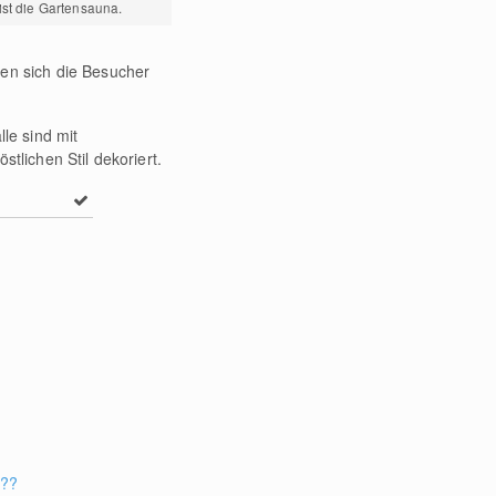
ist die Gartensauna.
nen sich die Besucher
le sind mit
stlichen Stil dekoriert.
???