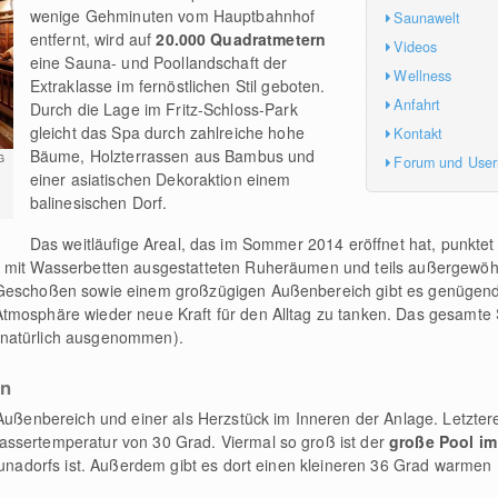
wenige Gehminuten vom Hauptbahnhof
Saunawelt
entfernt, wird auf
20.000 Quadratmetern
Videos
eine Sauna- und Poollandschaft der
Wellness
Extraklasse im fernöstlichen Stil geboten.
Anfahrt
Durch die Lage im Fritz-Schloss-Park
gleicht das Spa durch zahlreiche hohe
Kontakt
Bäume, Holzterrassen aus Bambus und
G
Forum und Use
einer asiatischen Dekoraktion einem
balinesischen Dorf.
Das weitläufige Areal, das im Sommer 2014 eröffnet hat, punktet
hen mit Wasserbetten ausgestatteten Ruheräumen und teils außergewöh
 Geschoßen sowie einem großzügigen Außenbereich gibt es genügend 
mosphäre wieder neue Kraft für den Alltag zu tanken. Das gesamte Spa
 natürlich ausgenommen).
en
Außenbereich und einer als Herzstück im Inneren der Anlage. Letzterer
ssertemperatur von 30 Grad. Viermal so groß ist der
große Pool i
Saunadorfs ist. Außerdem gibt es dort einen kleineren 36 Grad warmen