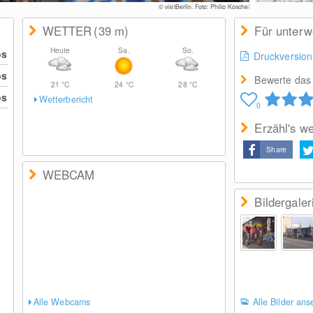
© visitBerlin, Foto: Philip Koschel
WETTER
(39
m
)
Für unter
Heute
Sa.
So.
os
Druckversion
os
Bewerte das 
21
°C
24
°C
28
°C
os
Wetterbericht
0
Erzähl's we
Share
WEBCAM
Bildergaler
Alle Webcams
Alle Bilder an