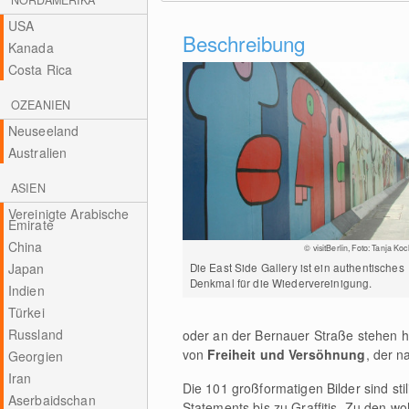
NORDAMERIKA
USA
Beschreibung
Kanada
Costa Rica
OZEANIEN
Neuseeland
Australien
ASIEN
Vereinigte Arabische
Emirate
China
© visitBerlin, Foto: Tanja Koc
Die East Side Gallery ist ein authentisches
Japan
Denkmal für die Wiedervereinigung.
Indien
Türkei
Russland
oder an der Bernauer Straße stehen h
von
Freiheit und Versöhnung
, der n
Georgien
Iran
Die 101 großformatigen Bilder sind st
Aserbaidschan
Statements bis zu Graffitis. Zu den w