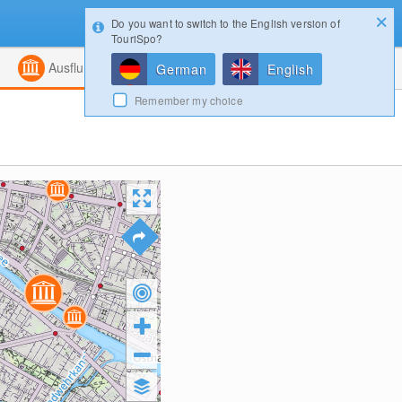
Do you want to switch to the English version of
Konfigurator
Gewinnspiele
Login
TouriSpo?
ht
Kombiniert
Magazin
Ausflugsziele
German
English
Remember my choice