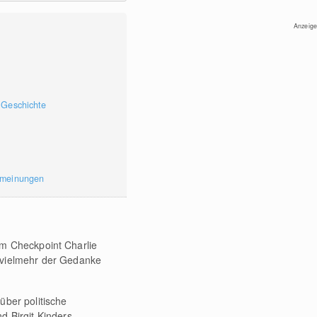
Anzeige
 Geschichte
rmeinungen
am Checkpoint Charlie
n vielmehr der Gedanke
über politische
nd Birgit Kinders