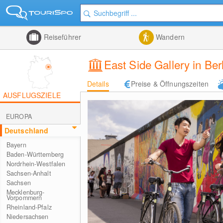
Reiseführer
Wandern
East Side Gallery in Ber
Details
Preise & Öffnungszeiten
AUSFLUGSZIELE
EUROPA
Deutschland
Bayern
Baden-Württemberg
Nordrhein-Westfalen
Sachsen-Anhalt
Sachsen
Mecklenburg-
Vorpommern
Rheinland-Pfalz
Niedersachsen