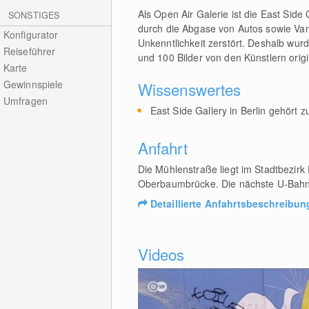
Als Open Air Galerie ist die East Sid
SONSTIGES
durch die Abgase von Autos sowie Van
Konfigurator
Unkenntlichkeit zerstört. Deshalb wur
Reiseführer
und 100 Bilder von den Künstlern origi
Karte
Gewinnspiele
Wissenswertes
Umfragen
East Side Gallery in Berlin gehört 
Anfahrt
Die Mühlenstraße liegt im Stadtbezir
Oberbaumbrücke. Die nächste U-Bahn St
Detaillierte Anfahrtsbeschreibun
Videos