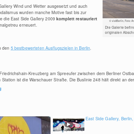
e Gallery Wind und Wetter ausgesetzt und auch
dalismus wurden manche Motive fast bis zur
de die East Side Gallery 2009
komplett restauriert
© visitBerlin, Foto: 
nalgetreu erneuert.
Die Galerie befin
originalen Abschn
zu den
5 bestbewerteten Ausflugszielen in Berlin
.
k Friedrichshain-Kreuzberg am Spreeufer zwischen dem Berliner Ostb
ation ist die Warschauer Straße. Die Buslinie 248 hält direkt an der
g
East Side Gallery, Berlin