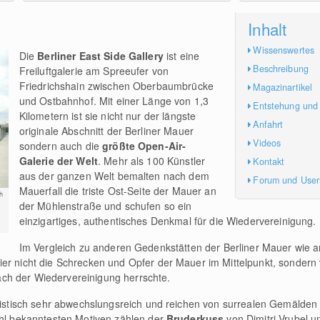
Inhalt
Wissenswertes
Die
Berliner East Side Gallery
ist eine
Beschreibung
Freiluftgalerie am Spreeufer von
Friedrichshain zwischen Oberbaumbrücke
Magazinartikel
und Ostbahnhof. Mit einer Länge von 1,3
Entstehung und
Kilometern ist sie nicht nur der längste
Anfahrt
originale Abschnitt der Berliner Mauer
Videos
sondern auch die
größte Open-Air-
Galerie der Welt
. Mehr als 100 Künstler
Kontakt
aus der ganzen Welt bemalten nach dem
Forum und Use
Mauerfall die triste Ost-Seite der Mauer an
h
der Mühlenstraße und schufen so ein
einzigartiges, authentisches Denkmal für die Wiedervereinigung.
Im Vergleich zu anderen Gedenkstätten der Berliner Mauer wie 
ier nicht die Schrecken und Opfer der Mauer im Mittelpunkt, sonder
ach der Wiedervereinigung herrschte.
ilistisch sehr abwechslungsreich und reichen von surrealen Gemälden 
ohl bekanntesten Motiven zählen der
Bruderkuss
von Dimitri Vrubel u