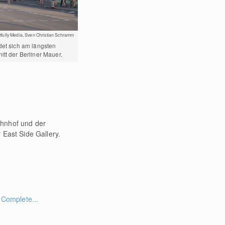
Artfully Media, Sven Christian Schramm
det sich am längsten
itt der Berliner Mauer.
ahnhof und der
 East Side Gallery.
, Complete...