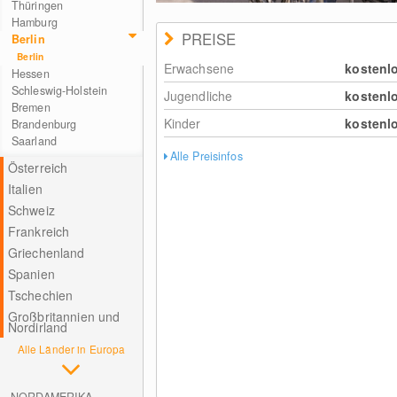
Thüringen
Hamburg
PREISE
Berlin
Berlin
Erwachsene
kostenl
Hessen
Schleswig-Holstein
Jugendliche
kostenl
Bremen
Kinder
kostenl
Brandenburg
Saarland
Alle Preisinfos
Österreich
Italien
Schweiz
Frankreich
Griechenland
Spanien
Tschechien
Großbritannien und
Nordirland
Alle Länder in Europa