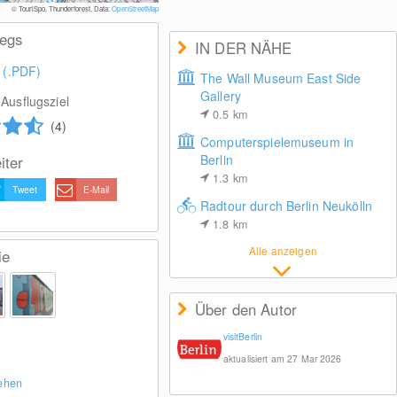
© visitBerlin, Foto: Artfully Media
© TouriSpo, Thunderforest, Data:
OpenStreetMap
wegs
IN DER NÄHE
 (.PDF)
The Wall Museum East Side
Gallery
Ausflugsziel
0.5
km
(4)
Computerspielemuseum in
Berlin
iter
1.3
km
Tweet
E-Mail
Radtour durch Berlin Neukölln
1.8
km
Alle anzeigen
ie
Über den Autor
visitBerlin
aktualisiert am 27 Mar 2026
sehen