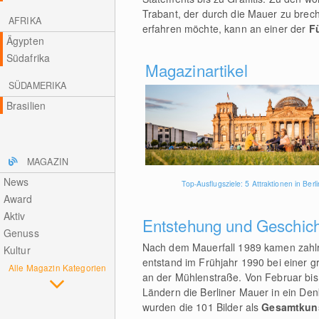
Trabant, der durch die Mauer zu brec
AFRIKA
erfahren möchte, kann an einer der
F
Ägypten
Südafrika
Magazinartikel
SÜDAMERIKA
Brasilien
MAGAZIN
News
Top-Ausflugsziele: 5 Attraktionen in Berli
Award
Aktiv
Entstehung und Geschic
Genuss
Nach dem Mauerfall 1989 kamen zahlre
Kultur
entstand im Frühjahr 1990 bei einer g
Alle Magazin Kategorien
an der Mühlenstraße. Von Februar bi
Ländern die Berliner Mauer in ein Den
wurden die 101 Bilder als
Gesamtkuns