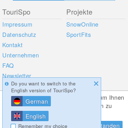
TouriSpo
Projekte
Impressum
SnowOnline
Datenschutz
SportFits
Kontakt
Unternehmen
FAQ
Newsletter
Do you want to switch to the
Umfragen
English version of TouriSpo?
Diese Website verwendet Cookies, um Ihnen
German
Mobile Apps
Social Web
die bestmögliche Funktionalität bieten zu
können.
iOS
English
Datenschutzrichtlinien
OK, Verstanden
Android
Remember my choice