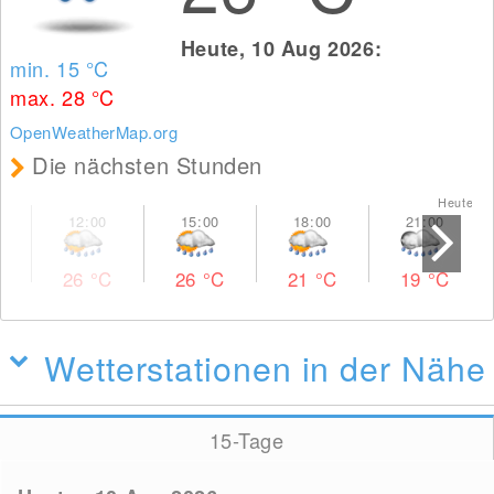
Heute, 10 Aug 2026:
min. 15
°C
max. 28
°C
OpenWeatherMap.org
Die nächsten Stunden
Heute M
26
°C
26
°C
21
°C
19
°C
Wetterstationen in der Nähe
15-Tage