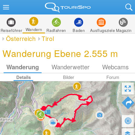
Wandern
Reiseführer
Radfahren
Baden
Ausflugsziele
Magazin
Österreich
Tirol
Wanderung Ebene 2.555 m
Wanderung
Wanderwetter
Webcams
Details
Bilder
Forum