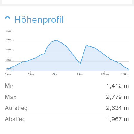
Höhenprofil
3150m
2700m
2250m
1800m
1350m
0km
3km
6km
9km
12km
15km
Min
1,412
m
Max
2,779
m
Aufstieg
2,634
m
Abstieg
1,967
m